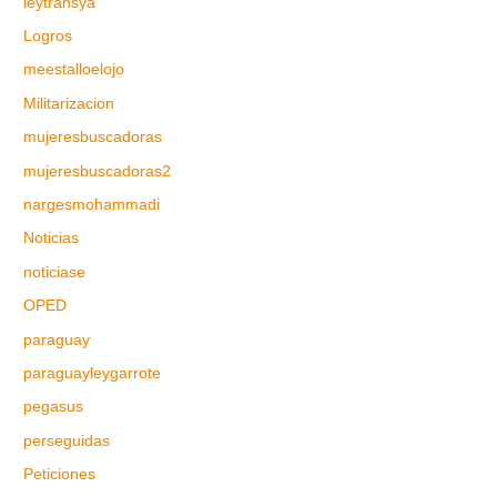
leytransya
Logros
meestalloelojo
Militarizacion
mujeresbuscadoras
mujeresbuscadoras2
nargesmohammadi
Noticias
noticiase
OPED
paraguay
paraguayleygarrote
pegasus
perseguidas
Peticiones