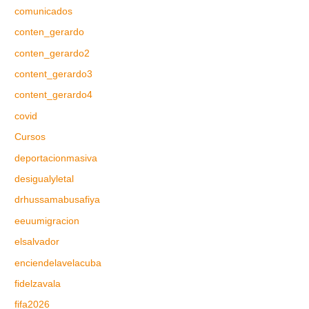
comunicados
conten_gerardo
conten_gerardo2
content_gerardo3
content_gerardo4
covid
Cursos
deportacionmasiva
desigualyletal
drhussamabusafiya
eeuumigracion
elsalvador
enciendelavelacuba
fidelzavala
fifa2026