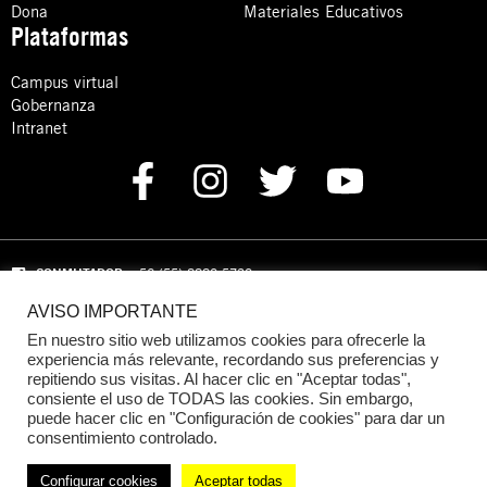
Dona
Materiales Educativos
Plataformas
Campus virtual
Gobernanza
Intranet
CONMUTADOR
: +52 (55) 8880 5730
AVISO IMPORTANTE
Domicilio: Calle Hércules 13,
Colonia Crédito Constructor,
Benito Juárez, C.P. 03940 Ciudad de México, CDMX
En nuestro sitio web utilizamos cookies para ofrecerle la
experiencia más relevante, recordando sus preferencias y
repitiendo sus visitas. Al hacer clic en "Aceptar todas",
DONACIONES:
+52 +52 (55) 8880 5755
consiente el uso de TODAS las cookies. Sin embargo,
puede hacer clic en "Configuración de cookies" para dar un
© 2024 Amnistía Internacional México
consentimiento controlado.
Configurar cookies
Aceptar todas