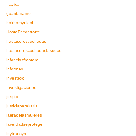
frayba
guantanamo
haithamynidal
HastaEncontrarte
hastaserescuchadas
hastaserescuchadasfasedos
infanciasfrontera
informes
investexc
Investigaciones
jorgito
justiciaparakarla
laeradelasmujeres
laverdadseprotege
leytransya