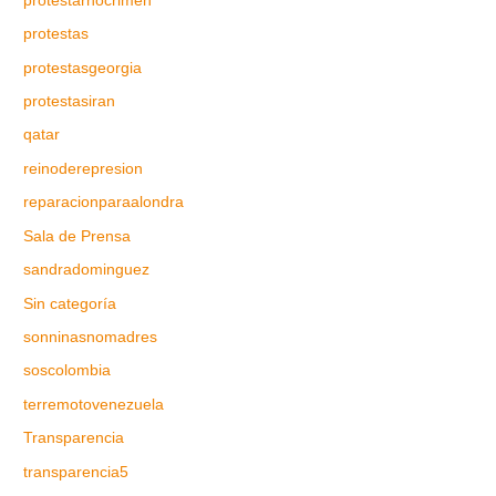
protestarnocrimen
protestas
protestasgeorgia
protestasiran
qatar
reinoderepresion
reparacionparaalondra
Sala de Prensa
sandradominguez
Sin categoría
sonninasnomadres
soscolombia
terremotovenezuela
Transparencia
transparencia5