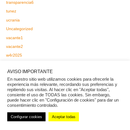
transparencia6
tunez
ucrania
Uncategorized
vacante1
vacante2
w4r2025
W4Rpolonia2023
AVISO IMPORTANTE
En nuestro sitio web utilizamos cookies para ofrecerle la
Meta
experiencia más relevante, recordando sus preferencias y
repitiendo sus visitas. Al hacer clic en "Aceptar todas",
consiente el uso de TODAS las cookies. Sin embargo,
Acceder
puede hacer clic en "Configuración de cookies" para dar un
consentimiento controlado.
Feed de entradas
Feed de comentarios
Configurar cookies
Aceptar todas
WordPress.org