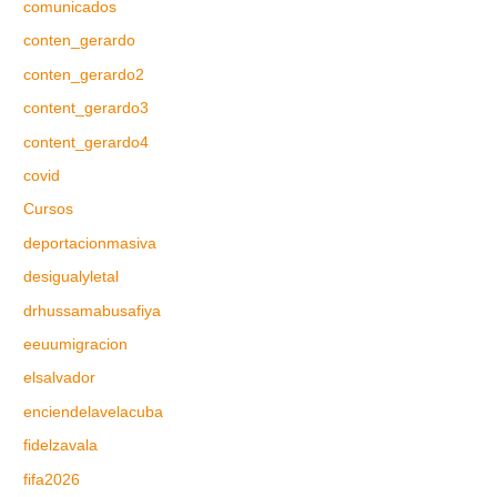
comunicados
conten_gerardo
conten_gerardo2
content_gerardo3
content_gerardo4
covid
Cursos
deportacionmasiva
desigualyletal
drhussamabusafiya
eeuumigracion
elsalvador
enciendelavelacuba
fidelzavala
fifa2026