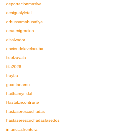
deportacionmasiva
desigualyletal
drhussamabusafiya
eeuumigracion
elsalvador
enciendelavelacuba
fidelzavala
fifa2026
frayba
guantanamo
haithamynidal
HastaEncontrarte
hastaserescuchadas
hastaserescuchadasfasedos
infanciasfrontera