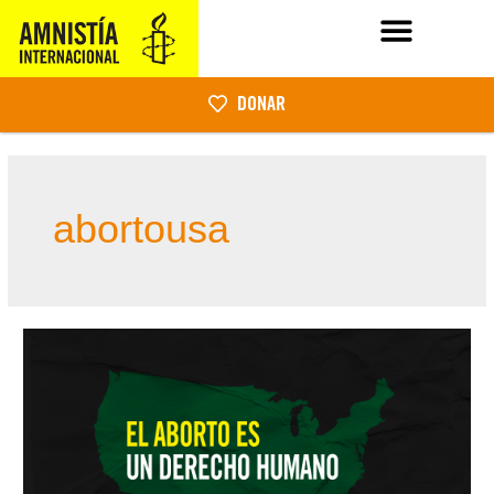
DONAR
abortousa