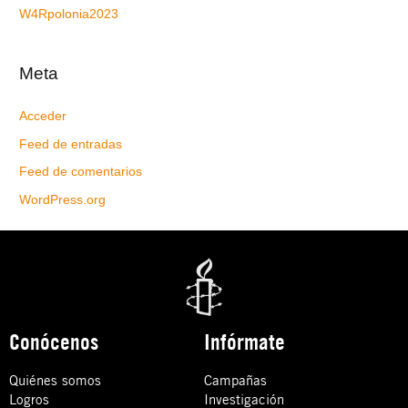
W4Rpolonia2023
Meta
Acceder
Feed de entradas
Feed de comentarios
WordPress.org
Conócenos
Infórmate
Quiénes somos
Campañas
Logros
Investigación