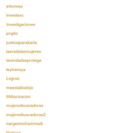
informes
investexc
Investigaciones
jorgito
justiciaparakarla
laeradelasmujeres
laverdadseprotege
leytransya
Logros
meestalloelojo
Militarizacion
mujeresbuscadoras
mujeresbuscadoras2
nargesmohammadi
Noticias