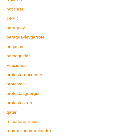
noticiase
OPED
paraguay
paraguayleygarrote
pegasus
perseguidas
Peticiones
protestarnocrimen
protestas
protestasgeorgia
protestasiran
qatar
reinoderepresion
reparacionparaalondra