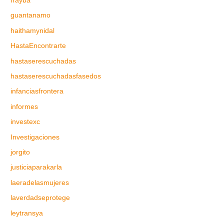
frayba
guantanamo
haithamynidal
HastaEncontrarte
hastaserescuchadas
hastaserescuchadasfasedos
infanciasfrontera
informes
investexc
Investigaciones
jorgito
justiciaparakarla
laeradelasmujeres
laverdadseprotege
leytransya