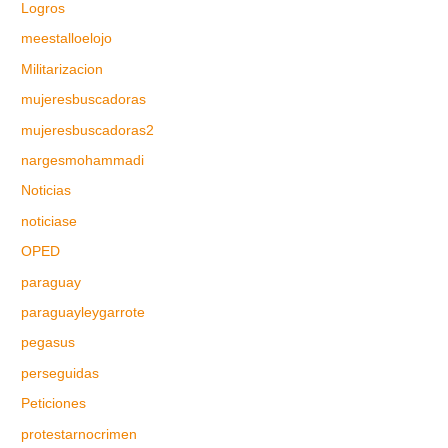
Logros
meestalloelojo
Militarizacion
mujeresbuscadoras
mujeresbuscadoras2
nargesmohammadi
Noticias
noticiase
OPED
paraguay
paraguayleygarrote
pegasus
perseguidas
Peticiones
protestarnocrimen