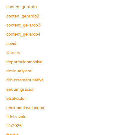
conten_gerardo
conten_gerardo2
content_gerardo3
content_gerardo4
covid
Cursos
deportacionmasiva
desigualyletal
drhussamabusafiya
eeuumigracion
elsalvador
enciendelavelacuba
fidelzavala
fifa2026