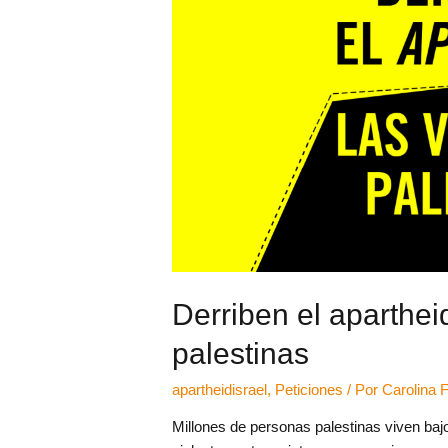
Derriben el aparthei
palestinas
apartheidisrael
,
Peticiones
/ Por
Carolina 
Millones de personas palestinas viven bajo