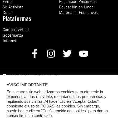
Firma
Educación Presencial
Sé Activista
Educación en Línea
Dona
Materiales Educativos
Plataformas
Campus virtual
Gobernanza
Intranet
CONMUTADOR
: +52 (55) 8880 5730
AVISO IMPORTANTE
Domicilio: Calle Hércules 13,
Colonia Crédito Constructor,
Benito Juárez, C.P. 03940 Ciudad de México, CDMX
En nuestro sitio web utilizamos cookies para ofrecerle la
experiencia más relevante, recordando sus preferencias y
repitiendo sus visitas. Al hacer clic en "Aceptar todas",
DONACIONES:
+52 +52 (55) 8880 5755
consiente el uso de TODAS las cookies. Sin embargo,
puede hacer clic en "Configuración de cookies" para dar un
© 2024 Amnistía Internacional México
consentimiento controlado.