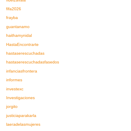
fidelzavala
fifa2026
frayba
guantanamo
haithamynidal
HastaEncontrarte
hastaserescuchadas
hastaserescuchadasfasedos
infanciasfrontera
informes
investexc
Investigaciones
jorgito
justiciaparakarla
laeradelasmujeres