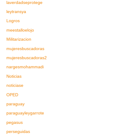
laverdadseprotege
leytransya
Logros
meestalloelojo
Militarizacion
mujeresbuscadoras
mujeresbuscadoras2
nargesmohammadi
Noticias
noticiase
OPED
paraguay
paraguayleygarrote
pegasus
perseguidas