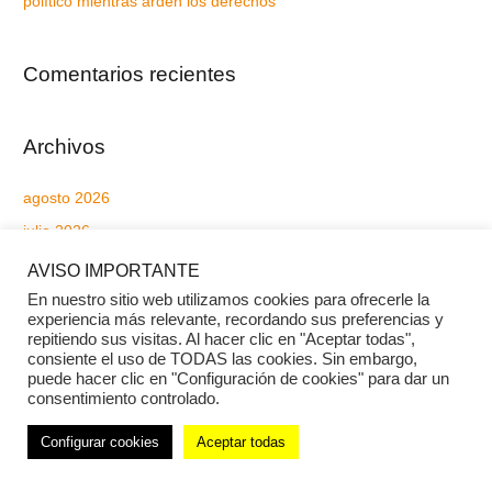
político mientras arden los derechos
Comentarios recientes
Archivos
agosto 2026
julio 2026
junio 2026
AVISO IMPORTANTE
mayo 2026
En nuestro sitio web utilizamos cookies para ofrecerle la
experiencia más relevante, recordando sus preferencias y
abril 2026
repitiendo sus visitas. Al hacer clic en "Aceptar todas",
consiente el uso de TODAS las cookies. Sin embargo,
marzo 2026
puede hacer clic en "Configuración de cookies" para dar un
consentimiento controlado.
febrero 2026
enero 2026
Configurar cookies
Aceptar todas
diciembre 2025