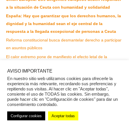
a la situación de Ceuta con humanidad y solidaridad
España: Hay que garantizar que los derechos humanos, la
dignidad y la humanidad sean el eje central de la
respuesta a la llegada excepcional de personas a Ceuta
Reforma constitucional busca desmantelar derecho a participar
en asuntos públicos
El calor extremo pone de manifiesto el efecto letal de la
combinación de cambio climático, codicia empresarial y fracaso
AVISO IMPORTANTE
político mientras arden los derechos
En nuestro sitio web utilizamos cookies para ofrecerle la
experiencia más relevante, recordando sus preferencias y
repitiendo sus visitas. Al hacer clic en "Aceptar todas",
Comentarios recientes
consiente el uso de TODAS las cookies. Sin embargo,
puede hacer clic en "Configuración de cookies" para dar un
consentimiento controlado.
Archivos
Configurar cookies
Aceptar todas
agosto 2026