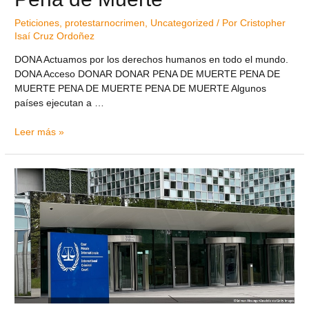
Peticiones
,
protestarnocrimen
,
Uncategorized
/ Por
Cristopher
Isaí Cruz Ordoñez
DONA Actuamos por los derechos humanos en todo el mundo.
DONA Acceso DONAR DONAR PENA DE MUERTE PENA DE
MUERTE PENA DE MUERTE PENA DE MUERTE Algunos
países ejecutan a …
Leer más »