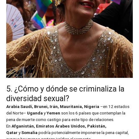
5. ¿Cómo y dónde se criminaliza la
diversidad sexual?
Arabia Saudí, Brunei, Irán, Mauritania, Nigeria
–en 12 estados
del Norte–
Uganda
y
Yemen
son los 6 países que contemplan la
pena de muerte como castigo para este tipo de relaciones.
En
Afganistán, Emiratos Árabes Unidos, Pakistán,
Qatar
y
Somalia
podría potencialmente imponerse la pena capital,
aunque hay menos certeza jurídica al respecto.