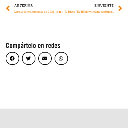
ANTERIOR
SIGUIENTE
Los derechos humanos en 2023: regreso al pasado del “nunca más”
TJ Riggs: “Es difícil ver cómo Alabama sigue matando a personas y lo hace de una forma tan despiadada y con tanta frecuencia”.
Compártelo en redes