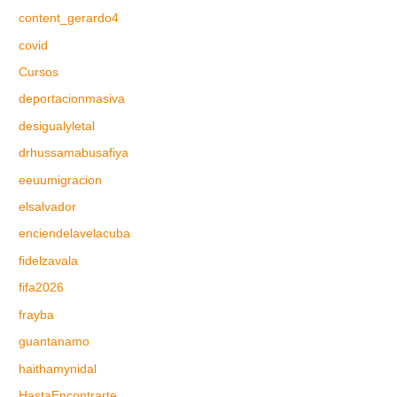
content_gerardo4
covid
Cursos
deportacionmasiva
desigualyletal
drhussamabusafiya
eeuumigracion
elsalvador
enciendelavelacuba
fidelzavala
fifa2026
frayba
guantanamo
haithamynidal
HastaEncontrarte