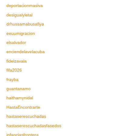
deportacionmasiva
desigualyletal
drhussamabusafiya
eeuumigracion
elsalvador
enciendelavelacuba
fidelzavala
fifa2026
frayba
guantanamo
haithamynidal
HastaEncontrarte
hastaserescuchadas
hastaserescuchadasfasedos
infanciasfrontera