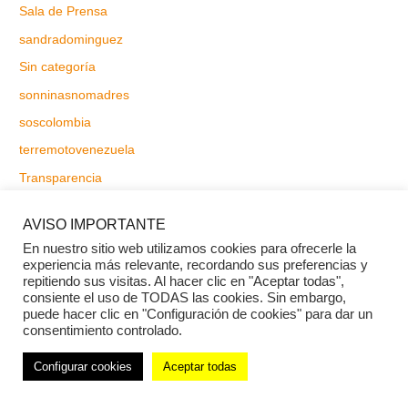
Sala de Prensa
sandradominguez
Sin categoría
sonninasnomadres
soscolombia
terremotovenezuela
Transparencia
transparencia5
AVISO IMPORTANTE
transparencia6
En nuestro sitio web utilizamos cookies para ofrecerle la
tunez
experiencia más relevante, recordando sus preferencias y
repitiendo sus visitas. Al hacer clic en "Aceptar todas",
ucrania
consiente el uso de TODAS las cookies. Sin embargo,
puede hacer clic en "Configuración de cookies" para dar un
Uncategorized
consentimiento controlado.
vacante1
Configurar cookies
Aceptar todas
vacante2
w4r2025