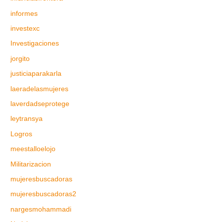
informes
investexc
Investigaciones
jorgito
justiciaparakarla
laeradelasmujeres
laverdadseprotege
leytransya
Logros
meestalloelojo
Militarizacion
mujeresbuscadoras
mujeresbuscadoras2
nargesmohammadi