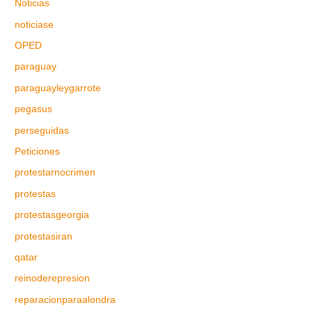
Noticias
noticiase
OPED
paraguay
paraguayleygarrote
pegasus
perseguidas
Peticiones
protestarnocrimen
protestas
protestasgeorgia
protestasiran
qatar
reinoderepresion
reparacionparaalondra