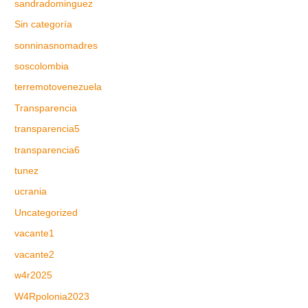
sandradominguez
Sin categoría
sonninasnomadres
soscolombia
terremotovenezuela
Transparencia
transparencia5
transparencia6
tunez
ucrania
Uncategorized
vacante1
vacante2
w4r2025
W4Rpolonia2023