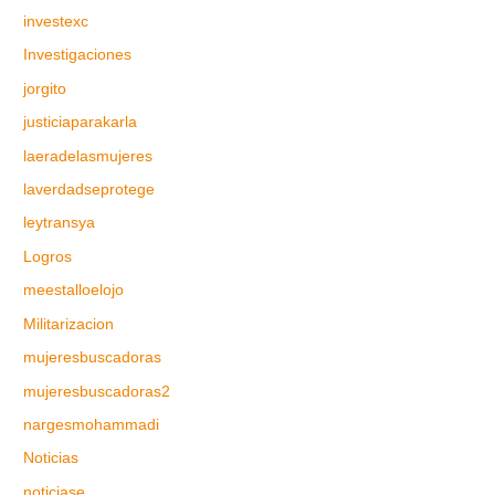
investexc
Investigaciones
jorgito
justiciaparakarla
laeradelasmujeres
laverdadseprotege
leytransya
Logros
meestalloelojo
Militarizacion
mujeresbuscadoras
mujeresbuscadoras2
nargesmohammadi
Noticias
noticiase