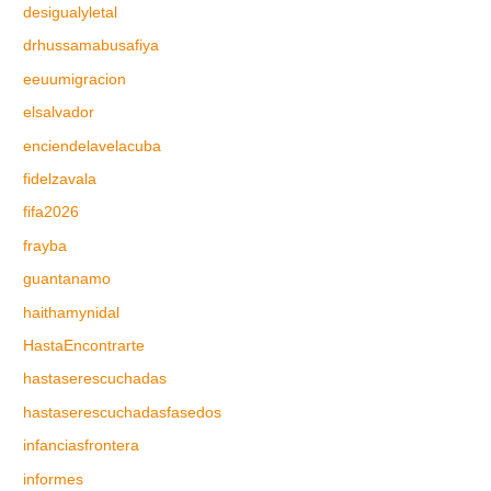
desigualyletal
drhussamabusafiya
eeuumigracion
elsalvador
enciendelavelacuba
fidelzavala
fifa2026
frayba
guantanamo
haithamynidal
HastaEncontrarte
hastaserescuchadas
hastaserescuchadasfasedos
infanciasfrontera
informes