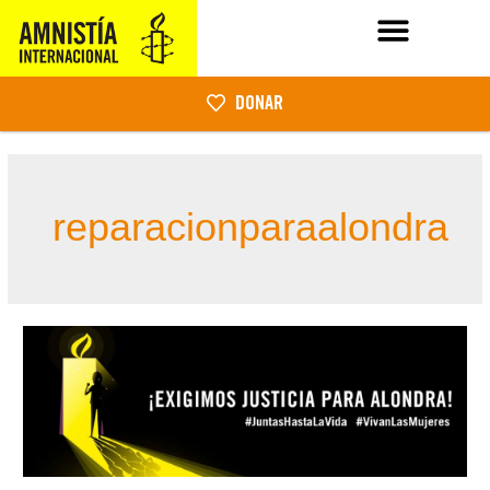
DONAR
reparacionparaalondra