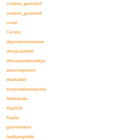
content_gerardo3
content_gerardo4
covid
Cursos
deportacionmasiva
desigualyletal
drhussamabusafiya
eeuumigracion
elsalvador
enciendelavelacuba
fidelzavala
fifa2026
frayba
guantanamo
haithamynidal