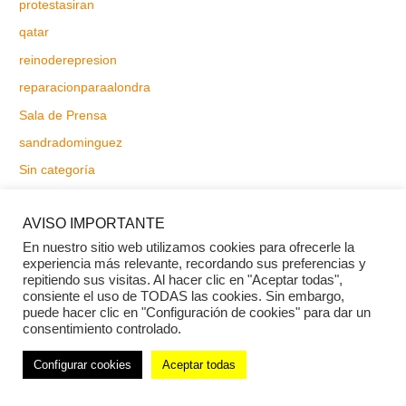
protestasiran
qatar
reinoderepresion
reparacionparaalondra
Sala de Prensa
sandradominguez
Sin categoría
sonninasnomadres
AVISO IMPORTANTE
soscolombia
En nuestro sitio web utilizamos cookies para ofrecerle la
terremotovenezuela
experiencia más relevante, recordando sus preferencias y
repitiendo sus visitas. Al hacer clic en "Aceptar todas",
Transparencia
consiente el uso de TODAS las cookies. Sin embargo,
transparencia5
puede hacer clic en "Configuración de cookies" para dar un
consentimiento controlado.
transparencia6
tunez
Configurar cookies
Aceptar todas
ucrania