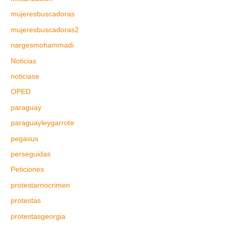
mujeresbuscadoras
mujeresbuscadoras2
nargesmohammadi
Noticias
noticiase
OPED
paraguay
paraguayleygarrote
pegasus
perseguidas
Peticiones
protestarnocrimen
protestas
protestasgeorgia