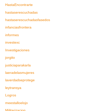
HastaEncontrarte
hastaserescuchadas
hastaserescuchadasfasedos
infanciasfrontera
informes
investexc
Investigaciones
jorgito
justiciaparakarla
laeradelasmujeres
laverdadseprotege
leytransya
Logros
meestalloelojo
Militarizacion