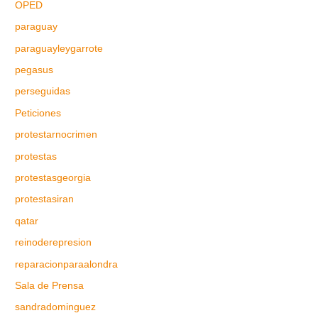
OPED
paraguay
paraguayleygarrote
pegasus
perseguidas
Peticiones
protestarnocrimen
protestas
protestasgeorgia
protestasiran
qatar
reinoderepresion
reparacionparaalondra
Sala de Prensa
sandradominguez