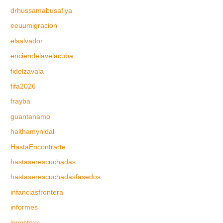
drhussamabusafiya
eeuumigracion
elsalvador
enciendelavelacuba
fidelzavala
fifa2026
frayba
guantanamo
haithamynidal
HastaEncontrarte
hastaserescuchadas
hastaserescuchadasfasedos
infanciasfrontera
informes
investexc