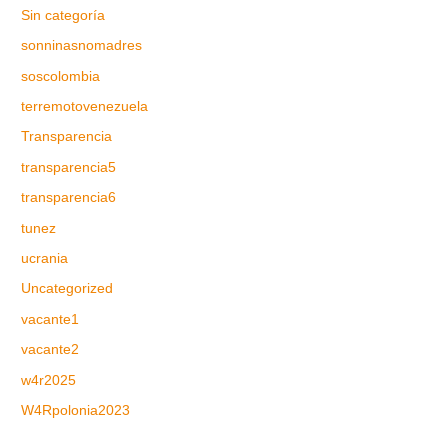
Sin categoría
sonninasnomadres
soscolombia
terremotovenezuela
Transparencia
transparencia5
transparencia6
tunez
ucrania
Uncategorized
vacante1
vacante2
w4r2025
W4Rpolonia2023