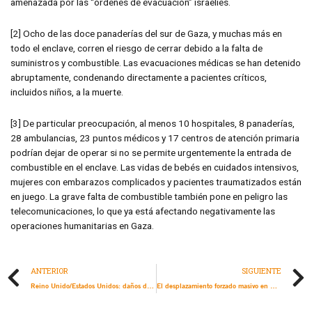
amenazada por las “órdenes de evacuación” israelíes.
[2] Ocho de las doce panaderías del sur de Gaza, y muchas más en
todo el enclave, corren el riesgo de cerrar debido a la falta de
suministros y combustible. Las evacuaciones médicas se han detenido
abruptamente, condenando directamente a pacientes críticos,
incluidos niños, a la muerte.
[3] De particular preocupación, al menos 10 hospitales, 8 panaderías,
28 ambulancias, 23 puntos médicos y 17 centros de atención primaria
podrían dejar de operar si no se permite urgentemente la entrada de
combustible en el enclave. Las vidas de bebés en cuidados intensivos,
mujeres con embarazos complicados y pacientes traumatizados están
en juego. La grave falta de combustible también pone en peligro las
telecomunicaciones, lo que ya está afectando negativamente las
operaciones humanitarias en Gaza.
ANTERIOR
SIGUIENTE
Reino Unido/Estados Unidos: daños duraderos a la libertad de prensa mundial, Julian Assange vuelve a los tribunales británicos antes de su posible extradición a Estados Unidos
El desplazamiento forzado masivo en Gaza pone de relieve la necesidad urgente de que Israel respete el derecho de retorno de la población palestina