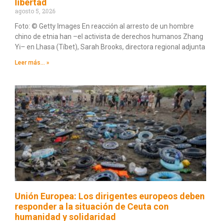
libertad
agosto 5, 2026
Foto: © Getty Images En reacción al arresto de un hombre
chino de etnia han –el activista de derechos humanos Zhang
Yi– en Lhasa (Tíbet), Sarah Brooks, directora regional adjunta
Leer más... »
Unión Europea: Los dirigentes europeos deben
responder a la situación de Ceuta con
humanidad y solidaridad