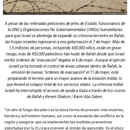
A pesar de las reiteradas peticiones de jefes de Estado, funcionarios de
la ONU y Organizaciones No Gubernamentales (ONGs) humanitarias
para que Israel se abstenga de expandir su ofensiva terrestre en Rafah,
las tropas israelíes ingresaron a esa gobernación el 7 de mayo. Más de
1,5 millones de personas, incluyendo 600,000 niños, están en grave
riesgo; más de 450,000 palestinos han huido de Rafah desde que Israel
emitió órdenes de “evacuación” ilegales el 6 de mayo. Aunque el ejército
israelí ya ha tomado el control de áreas urbanas dentro de Rafah, la
emisión de nuevas “órdenes de evacuación” el 11 de mayo, está
preparando el terreno para un mayor avance de la invasión militar, lo
que llevará al colapso total de los servicios vitales. La ofensiva militar
israelí ha interrumpido el acceso de ayuda a Gaza a través de los cruces
de Rafah y Kerem Shalom / Karm Abu Salem.
“Un alto al fuego duradero es la única forma de prevenir más muertes,
heridos y sufrimiento humano, así como la escalada del conflicto en la
región y asegurar que se implementen las medidas preventivas
solicitadas por la CIJ para prevenir el crimen de genocidio. Es el único