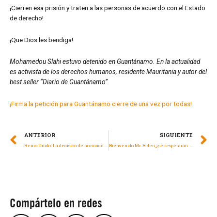
¡Cierren esa prisión y traten a las personas de acuerdo con el Estado
de derecho!
¡Que Dios les bendiga!
Mohamedou Slahi estuvo detenido en Guantánamo
. En la actualidad
es activista de los derechos humanos, residente Mauritania y autor del
best seller “Diario de Guantánamo
”.
¡Firma la petición para Guantánamo cierre de una vez por todas!
ANTERIOR
SIGUIENTE
Reino Unido: La decisión de no conceder a Assange la libertad bajo fianza hace que la continuidad de su detención sea “arbitraria”
Bienvenido Mr. Biden, ¿se respetarán por fin los derechos humanos en Estados Unidos?
Compártelo en redes