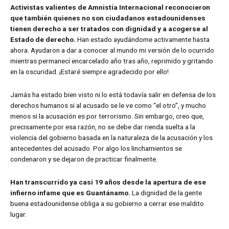
Activistas valientes de Amnistía Internacional reconocieron
que también quienes no son ciudadanos estadounidenses
tienen derecho a ser tratados con dignidad y a acogerse al
Estado de derecho.
Han estado ayudándome activamente hasta
ahora. Ayudaron a dar a conocer al mundo mi versión de lo ocurrido
mientras permanecí encarcelado año tras año, reprimido y gritando
en la oscuridad. ¡Estaré siempre agradecido por ello!
Jamás ha estado bien visto ni lo está todavía salir en defensa de los
derechos humanos si al acusado se le ve como “el otro”, y mucho
menos si la acusación es por terrorismo. Sin embargo, creo que,
precisamente por esa razón, no se debe dar rienda suelta a la
violencia del gobierno basada en la naturaleza de la acusación y los
antecedentes del acusado. Por algo los linchamientos se
condenaron y se dejaron de practicar finalmente.
Han transcurrido ya casi 19 años desde la apertura de ese
infierno infame que es Guantánamo.
La dignidad de la gente
buena estadounidense obliga a su gobierno a cerrar ese maldito
lugar.