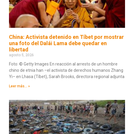
China: Activista detenido en Tíbet por mostrar
una foto del Dalái Lama debe quedar en
libertad
agosto 5, 2026
Foto: © Getty Images En reacción al arresto de un hombre
chino de etnia han –el activista de derechos humanos Zhang
Yi– en Lhasa (Tíbet), Sarah Brooks, directora regional adjunta
Leer más... »