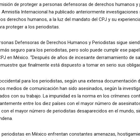
misión de proteger a personas defensoras de derechos humanos y pe
 Amnistía Internacional ha publicado anteriormente investigaciones 
os derechos humanos, a la luz del mandato del CPJ y su experiencia
a proteger a los periodistas.
ersonas Defensoras de Derechos Humanos y Periodistas sigue siendo 
 más seguro para los periodistas, pero solo puede cumplir ese pape
CPJ en México. “Después de años de incesante derramamiento de san
estre que finalmente está dispuesto a tomar en serio sus obligaci
occidental para los periodistas, según una extensa documentación d
los medios de comunicación han sido asesinados, según la investig
dos con su trabajo. La impunidad es la norma en los crímenes contr
antemente entre los diez países con el mayor número de asesinatos d
 con el mayor número de periodistas desaparecidos en el mundo, sin
ndena.
os periodistas en México enfrentan constantes amenazas, hostigamien