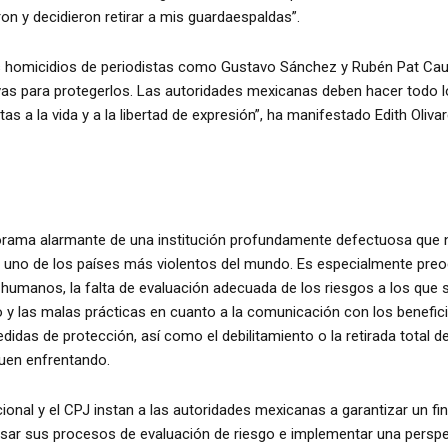
n y decidieron retirar a mis guardaespaldas”.
s homicidios de periodistas como Gustavo Sánchez y Rubén Pat Caui
s para protegerlos. Las autoridades mexicanas deben hacer todo lo
as a la vida y a la libertad de expresión”, ha manifestado Edith Oliva
norama alarmante de una institución profundamente defectuosa que 
n uno de los países más violentos del mundo. Es especialmente preo
umanos, la falta de evaluación adecuada de los riesgos a los que se 
y las malas prácticas en cuanto a la comunicación con los benefici
didas de protección, así como el debilitamiento o la retirada total d
guen enfrentando.
ional y el CPJ instan a las autoridades mexicanas a garantizar un f
sar sus procesos de evaluación de riesgo e implementar una perspe