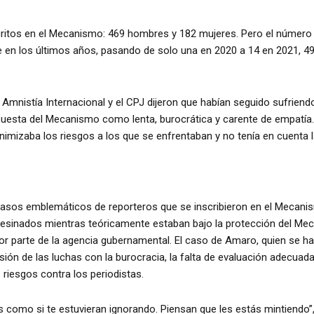
critos en el Mecanismo: 469 hombres y 182 mujeres. Pero el número
n los últimos años, pasando de solo una en 2020 a 14 en 2021, 49
 Amnistía Internacional y el CPJ dijeron que habían seguido sufriend
puesta del Mecanismo como lenta, burocrática y carente de empatía
imizaba los riesgos a los que se enfrentaban y no tenía en cuenta l
 casos emblemáticos de reporteros que se inscribieron en el Mecan
esinados mientras teóricamente estaban bajo la protección del Mec
 parte de la agencia gubernamental. El caso de Amaro, quien se ha
sión de las luchas con la burocracia, la falta de evaluación adecuad
 riesgos contra los periodistas.
como si te estuvieran ignorando. Piensan que les estás mintiendo”, 