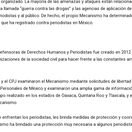
 organizado. La mayoría de las amenazas y ataques están relacionad
e la llamada “guerra contra las drogas” y las agencias de aplicación 
iodistas y al público. De hecho, el propio Mecanismo ha determinad
 que ha registrado contra periodistas en México.
Defensoras de Derechos Humanos y Periodistas fue creado en 2012 
anizaciones de la sociedad civil para hacer frente a las constante
 y el CPJ examinaron el Mecanismo mediante solicitudes de libertad 
Personales de México y examinaron una amplia gama de información 
po realizado en los estados de Oaxaca, Quintana Roo y Tlaxcala, y e
ecanismo.
e enfrentan los periodistas, les brinda medidas de protección y coor
ecanismo ha brindado una protección muy necesaria a algunos periodi