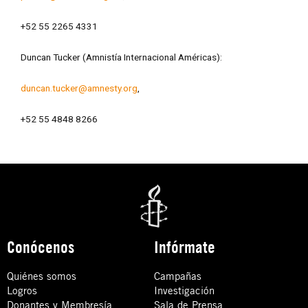
+52 55 2265 4331
Duncan Tucker (Amnistía Internacional Américas):
duncan.tucker@amnesty.org
,
+52 55 4848 8266
Conócenos
Infórmate
Quiénes somos
Campañas
Logros
Investigación
Donantes y Membresía
Sala de Prensa