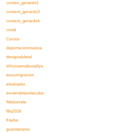
conten_gerardo2
content_gerardo3
content_gerardo4
covid
Cursos
deportacionmasiva
desigualyletal
drhussamabusafiya
eeuumigracion
elsalvador
enciendelavelacuba
fidelzavala
fifa2026
frayba
guantanamo