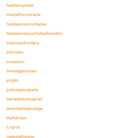
haithamynidal
HastaEncontrarte
hastaserescuchadas
hastaserescuchadasfasedos
infanciasfrontera
informes
investexc
Investigaciones
jorgito
justiciaparakarla
laeradelasmujeres
laverdadseprotege
leytransya
Logros
meestalloelojo