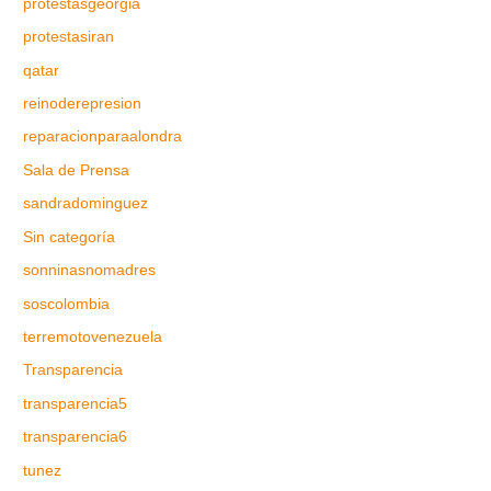
protestasgeorgia
protestasiran
qatar
reinoderepresion
reparacionparaalondra
Sala de Prensa
sandradominguez
Sin categoría
sonninasnomadres
soscolombia
terremotovenezuela
Transparencia
transparencia5
transparencia6
tunez