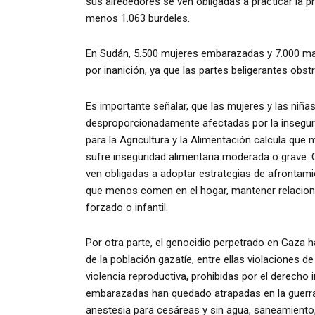
sus alrededores se ven obligadas a practicar la pr
menos 1.063 burdeles.
En Sudán, 5.500 mujeres embarazadas y 7.000 m
por inanición, ya que las partes beligerantes obs
Es importante señalar, que las mujeres y las niña
desproporcionadamente afectadas por la inseguri
para la Agricultura y la Alimentación calcula qu
sufre inseguridad alimentaria moderada o grave. 
ven obligadas a adoptar estrategias de afrontami
que menos comen en el hogar, mantener relacion
forzado o infantil.
Por otra parte, el genocidio perpetrado en Gaza
de la población gazatíe, entre ellas violaciones de
violencia reproductiva, prohibidas por el derecho
embarazadas han quedado atrapadas en la guerra,
anestesia para cesáreas y sin agua, saneamiento, 