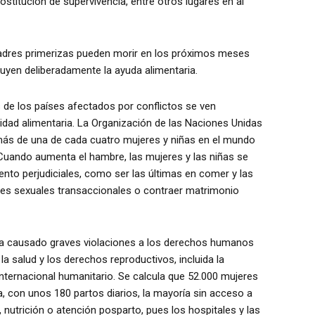
ostitución de supervivencia, entre otros lugares en al
adres primerizas pueden morir en los próximos meses
truyen deliberadamente la ayuda alimentaria.
s de los países afectados por conflictos se ven
dad alimentaria. La Organización de las Naciones Unidas
e más de una de cada cuatro mujeres y niñas en el mundo
Cuando aumenta el hambre, las mujeres y las niñas se
ento perjudiciales, como ser las últimas en comer y las
es sexuales transaccionales
o
contraer matrimonio
 ha causado graves violaciones a los derechos humanos
 la salud y los derechos reproductivos, incluida la
 internacional humanitario. Se calcula que 52.000 mujeres
 con unos 180 partos diarios, la mayoría sin acceso a
nutrición o atención posparto, pues los hospitales y las