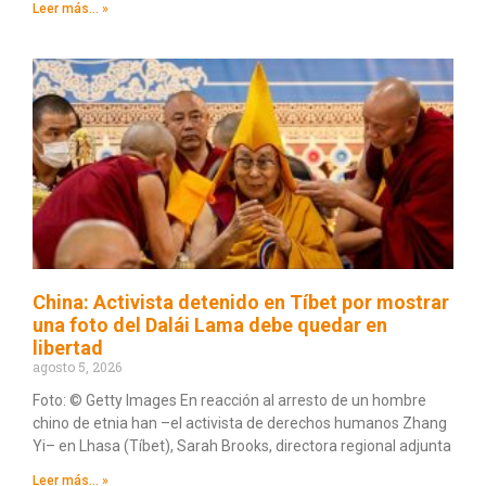
Leer más... »
China: Activista detenido en Tíbet por mostrar
una foto del Dalái Lama debe quedar en
libertad
agosto 5, 2026
Foto: © Getty Images En reacción al arresto de un hombre
chino de etnia han –el activista de derechos humanos Zhang
Yi– en Lhasa (Tíbet), Sarah Brooks, directora regional adjunta
Leer más... »