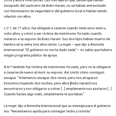
2024 y ahora viven juntas. Las tres dijeron que, desde que habían
escapado del cautiverio de Boko Haram, no se habían entrevistado
con funcionarios de seguridad ni del gobierno local ni habían tenido
relación con ellos..
L.C.*, de 17 años, fue obligada a casarse cuando tenía unos siete u
ocho años, y volvió a ser víctima de matrimonio forzado cuando
mataron a su esposo de Boko Haram. Sus dos hijos habían muerto de
hambre en la selva tres años antes. La mujer —que dijo a Amnistía
Internacional: “El gobierno no me ha dado nada”— no sabía que hubiera
ningún programa público de apoyo.
A.N.* también fue víctima de matrimonio forzado, pero no la obligaron
a casarse de nuevo al morir su esposo. Así contó cómo consiguió
escapar: “Intentamos escapar dos veces, pero nos atraparon.
Estuvimos huyendo dos noches, pero ellos [Boko Haram] nos
encontraron y nos obligaron a volver […] simplemente nos azotaron […]
Cuando hacías algo malo, simplemente te azotaban.”
La mujer dijo a Amnistía Internacional que su mensaje para el gobierno
era: “Necesitamos ayuda para conseguir techo y comida.”