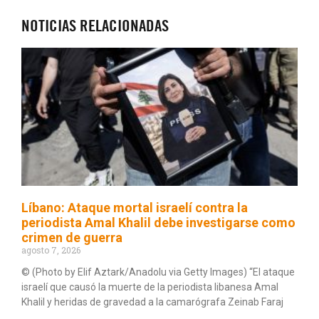
NOTICIAS RELACIONADAS
Líbano: Ataque mortal israelí contra la
periodista Amal Khalil debe investigarse como
crimen de guerra
agosto 7, 2026
© (Photo by Elif Aztark/Anadolu via Getty Images) “El ataque
israelí que causó la muerte de la periodista libanesa Amal
Khalil y heridas de gravedad a la camarógrafa Zeinab Faraj