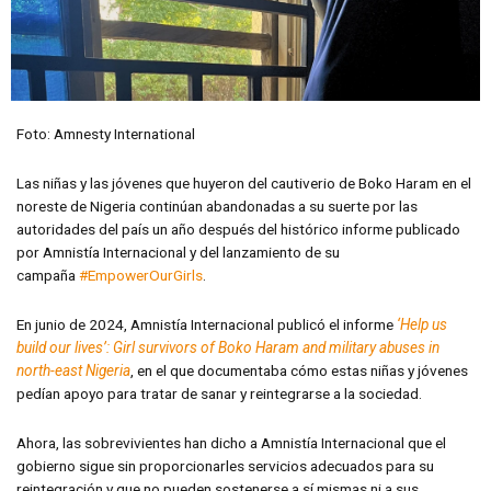
Foto: Amnesty International
Las niñas y las jóvenes que huyeron del cautiverio de Boko Haram en el
noreste de Nigeria continúan abandonadas a su suerte por las
autoridades del país un año después del histórico informe publicado
por Amnistía Internacional y del lanzamiento de su
campaña
#EmpowerOurGirls
.
En junio de 2024, Amnistía Internacional publicó el informe
‘Help us
build our lives’: Girl survivors of Boko Haram and military abuses in
north-east Nigeria
, en el que documentaba cómo estas niñas y jóvenes
pedían apoyo para tratar de sanar y reintegrarse a la sociedad.
Ahora, las sobrevivientes han dicho a Amnistía Internacional que el
gobierno sigue sin proporcionarles servicios adecuados para su
reintegración y que no pueden sostenerse a sí mismas ni a sus