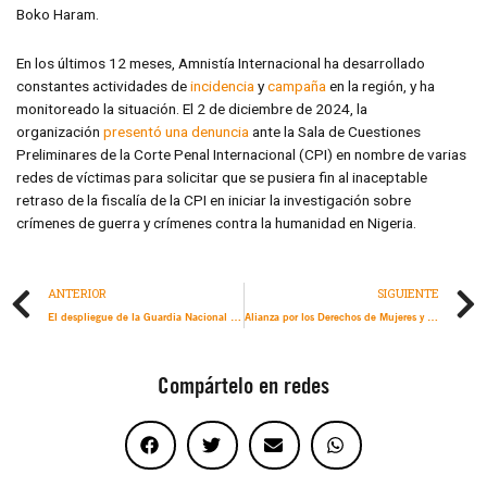
Boko Haram.
En los últimos 12 meses, Amnistía Internacional ha desarrollado
constantes actividades de
incidencia
y
campaña
en la región, y ha
monitoreado la situación. El 2 de diciembre de 2024, la
organización
presentó una
denuncia
ante la Sala de Cuestiones
Preliminares de la Corte Penal Internacional (CPI) en nombre de varias
redes de víctimas para solicitar que se pusiera fin al inaceptable
retraso de la fiscalía de la CPI en iniciar la investigación sobre
crímenes de guerra y crímenes contra la humanidad en Nigeria.
ANTERIOR
SIGUIENTE
El despliegue de la Guardia Nacional en Los Ángeles en respuesta a las redadas del ICE es peligroso
Alianza por los Derechos de Mujeres y Niñas en toda su diversidad CEDAW 91
Compártelo en redes