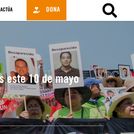
DONA
ACTÚA
as este 10 de mayo