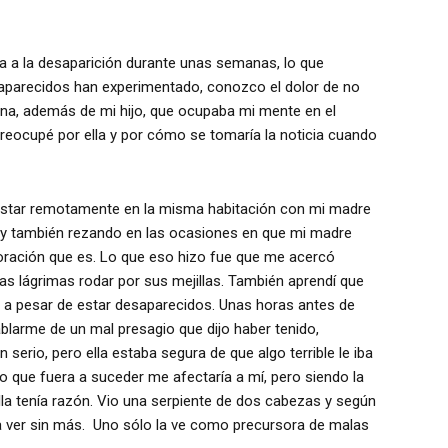
 a la desaparición durante unas semanas, lo que
saparecidos han experimentado, conozco el dolor de no
ona, además de mi hijo, que ocupaba mi mente en el
eocupé por ella y por cómo se tomaría la noticia cuando
 estar remotamente en la misma habitación con mi madre
a y también rezando en las ocasiones en que mi madre
oración que es. Lo que eso hizo fue que me acercó
s lágrimas rodar por sus mejillas. También aprendí que
os a pesar de estar desaparecidos. Unas horas antes de
larme de un mal presagio que dijo haber tenido,
serio, pero ella estaba segura de que algo terrible le iba
 lo que fuera a suceder me afectaría a mí, pero siendo la
Ella tenía razón. Vio una serpiente de dos cabezas y según
da ver sin más. Uno sólo la ve como precursora de malas