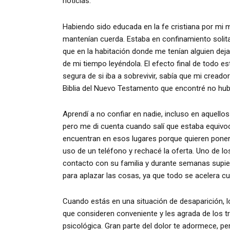
noticias.
Habiendo sido educada en la fe cristiana por mi 
mantenían cuerda. Estaba en confinamiento solitar
que en la habitación donde me tenían alguien deja
de mi tiempo leyéndola. El efecto final de todo es
segura de si iba a sobrevivir, sabía que mi creado
Biblia del Nuevo Testamento que encontré no hubie
Aprendí a no confiar en nadie, incluso en aquell
pero me di cuenta cuando salí que estaba equivo
encuentran en esos lugares porque quieren poner
uso de un teléfono y rechacé la oferta. Uno de 
contacto con su familia y durante semanas supie
para aplazar las cosas, ya que todo se acelera c
Cuando estás en una situación de desaparición, l
que consideren conveniente y les agrada de los tr
psicológica. Gran parte del dolor te adormece, p