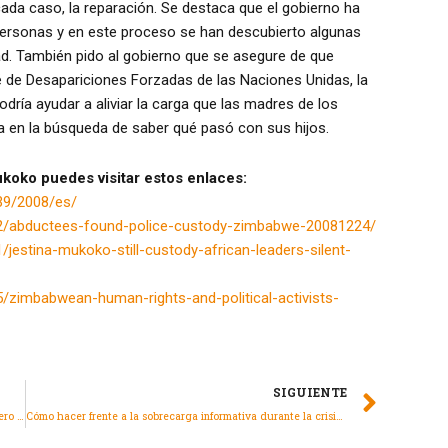
 cada caso, la reparación. Se destaca que el gobierno ha
Personas y en este proceso se han descubierto algunas
ad. También pido al gobierno que se asegure de que
 de Desapariciones Forzadas de las Naciones Unidas, la
dría ayudar a aliviar la carga que las madres de los
 en la búsqueda de saber qué pasó con sus hijos.
koko puedes visitar estos enlaces:
39/2008/es/
12/abductees-found-police-custody-zimbabwe-20081224/
jestina-mukoko-still-custody-african-leaders-silent-
/zimbabwean-human-rights-and-political-activists-
SIGUIENTE
Las opiniones de la Ley Amnistía están a todo lo que dan pero ¿tú no sabes qué decir?
Cómo hacer frente a la sobrecarga informativa durante la crisis de COVID-19