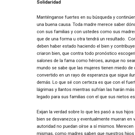
Solidaridad
Manténganse fuertes en su búsqueda y continúen e
una buena causa. Toda madre merece saber dónde 
con sus familias y con ustedes como sus madres.
que de una forma u otra tendrá un resultado. Co
deben haber estado haciendo el bien y contribuyen
criaron bien, que contra todo pronóstico escogerí
salones de la fama como héroes, aunque no sean
mundo se sabe que las mujeres tienen miedo de d
convertido en un rayo de esperanza que sigue ilum
demás. Lo que sé con certeza es que con el fuerte
lágrimas y llantos mientras sufrían las harán má
legado para sus familias con el que sus nietos es
Exijan la verdad sobre lo que les pasó a sus hij
bien se desvanezca y eventualmente mueran en va
autoridad no puedan oírse a sí mismos. Merecen e
mismas, como madres saben que nuestros hijos t