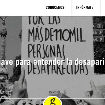
CONÓCENOS
INFÓRMATE
lave para entender la desapari