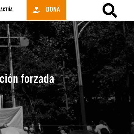
DONA
ACTÚA
ción forzada