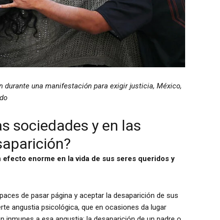
durante una manifestación para exigir justicia, México,
ido
as sociedades y en las
saparición?
n efecto enorme en la vida de sus seres queridos y
aces de pasar página y aceptar la desaparición de sus
rte angustia psicológica, que en ocasiones da lugar
n inmunes a esa angustia: la desaparición de un padre o