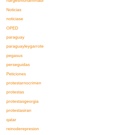
nargesmohammadi
Noticias
noticiase
OPED
paraguay
paraguayleygarrote
pegasus
perseguidas
Peticiones
protestarnocrimen
protestas
protestasgeorgia
protestasiran
qatar
reinoderepresion