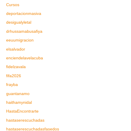
Cursos
deportacionmasiva
desigualyletal
drhussamabusafiya
eeuumigracion
elsalvador
enciendelavelacuba
fidelzavala
fifa2026
frayba
guantanamo
haithamynidal
HastaEncontrarte
hastaserescuchadas
hastaserescuchadasfasedos