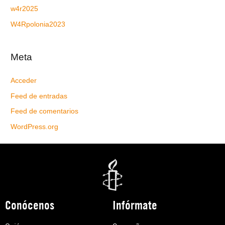
w4r2025
W4Rpolonia2023
Meta
Acceder
Feed de entradas
Feed de comentarios
WordPress.org
Conócenos
Infórmate