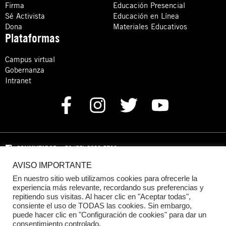
Firma
Educación Presencial
Sé Activista
Educación en Línea
Dona
Materiales Educativos
Plataformas
Campus virtual
Gobernanza
Intranet
CONMUTADOR
: +52 (55) 8880 5730
AVISO IMPORTANTE
Domicilio: Calle Hércules 13,
Colonia Crédito Constructor,
Benito Juárez, C.P. 03940 Ciudad de México, CDMX
En nuestro sitio web utilizamos cookies para ofrecerle la
experiencia más relevante, recordando sus preferencias y
repitiendo sus visitas. Al hacer clic en "Aceptar todas",
DONACIONES:
+52 +52 (55) 8880 5755
consiente el uso de TODAS las cookies. Sin embargo,
puede hacer clic en "Configuración de cookies" para dar un
© 2024 Amnistía Internacional México
consentimiento controlado.