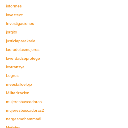
informes
investexc
Investigaciones
jorgito
justiciaparakarla
laeradelasmujeres
laverdadseprotege
leytransya
Logros
meestalloelojo
Militarizacion
mujeresbuscadoras
mujeresbuscadoras2
nargesmohammadi
Noticias