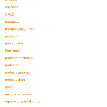
noticiase
OPED
paraguay
paraguayleygarrote
pegasus
perseguidas
Peticiones
protestarnocrimen
protestas
protestasgeorgia
protestasiran
qatar
reinoderepresion
reparacionparaalondra