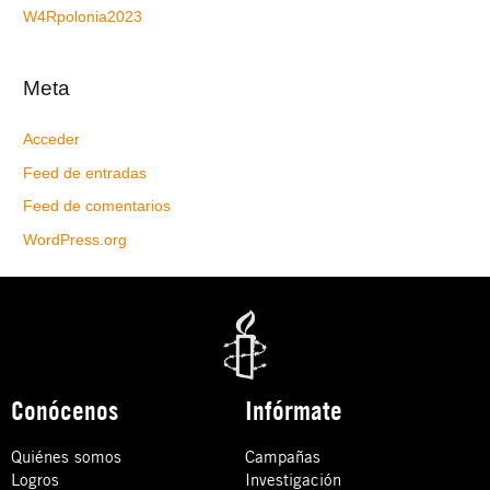
W4Rpolonia2023
Meta
Acceder
Feed de entradas
Feed de comentarios
WordPress.org
Conócenos
Infórmate
Quiénes somos
Campañas
Logros
Investigación