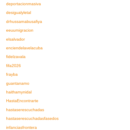
deportacionmasiva
desigualyletal
drhussamabusafiya
eeuumigracion
elsalvador
enciendelavelacuba
fidelzavala
fifa2026
frayba
guantanamo
haithamynidal
HastaEncontrarte
hastaserescuchadas
hastaserescuchadasfasedos
infanciasfrontera