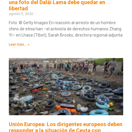
una foto del Dalái Lama debe quedar en
libertad
agosto 5, 2026
Foto: © Getty Images En reacción al arresto de un hombre
chino de etnia han –el activista de derechos humanos Zhang
Yi– en Lhasa (Tíbet), Sarah Brooks, directora regional adjunta
Leer más... »
Unión Europea: Los dirigentes europeos deben
responder a la situación de Ceuta con