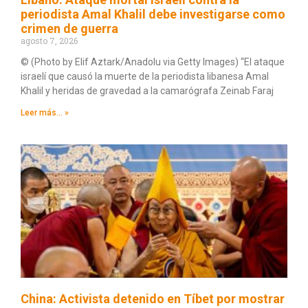
periodista Amal Khalil debe investigarse como
crimen de guerra
agosto 7, 2026
© (Photo by Elif Aztark/Anadolu via Getty Images) “El ataque
israelí que causó la muerte de la periodista libanesa Amal
Khalil y heridas de gravedad a la camarógrafa Zeinab Faraj
Leer más... »
China: Activista detenido en Tíbet por mostrar