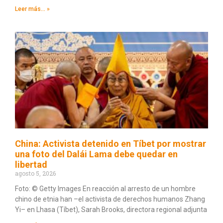
Leer más... »
China: Activista detenido en Tíbet por mostrar
una foto del Dalái Lama debe quedar en
libertad
agosto 5, 2026
Foto: © Getty Images En reacción al arresto de un hombre
chino de etnia han –el activista de derechos humanos Zhang
Yi– en Lhasa (Tíbet), Sarah Brooks, directora regional adjunta