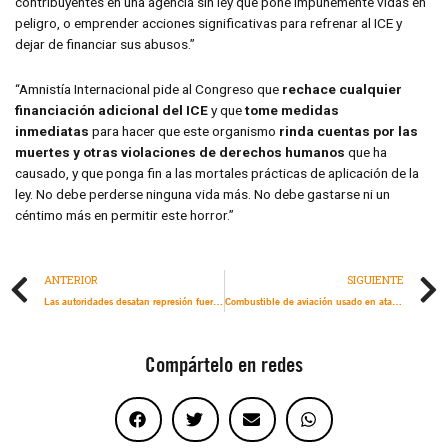
contribuyentes en una agencia sin ley que pone impunemente vidas en
peligro, o emprender acciones significativas para refrenar al ICE y
dejar de financiar sus abusos.”
“Amnistía Internacional pide al Congreso que
rechace cualquier
financiación adicional del ICE
y que
tome medidas
inmediatas
para hacer que este organismo
rinda cuentas por las
muertes y otras violaciones de derechos humanos
que ha
causado, y que ponga fin a las mortales prácticas de aplicación de la
ley. No debe perderse ninguna vida más. No debe gastarse ni un
céntimo más en permitir este horror.”
ANTERIOR
SIGUIENTE
Las autoridades desatan represión fuertemente militarizada para ocultar masacres de protestas
Combustible de aviación usado en ataques aéreos mortales entra en “barcos fantasma” presuntamente vinculados con Irán
Compártelo en redes