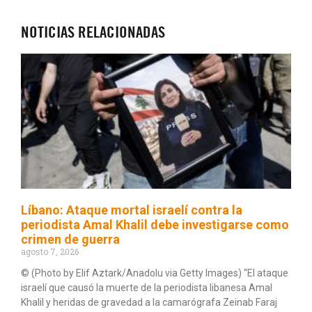
NOTICIAS RELACIONADAS
Líbano: Ataque mortal israelí contra la
periodista Amal Khalil debe investigarse como
crimen de guerra
agosto 7, 2026
© (Photo by Elif Aztark/Anadolu via Getty Images) “El ataque
israelí que causó la muerte de la periodista libanesa Amal
Khalil y heridas de gravedad a la camarógrafa Zeinab Faraj