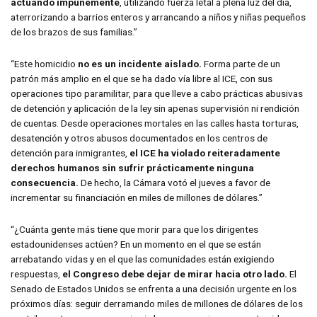
actuando impunemente
, utilizando fuerza letal a plena luz del día,
aterrorizando a barrios enteros y arrancando a niños y niñas pequeños
de los brazos de sus familias.”
“Este homicidio
no es un incidente aislado.
Forma parte de un
patrón más amplio en el que se ha dado vía libre al ICE, con sus
operaciones tipo paramilitar, para que lleve a cabo prácticas abusivas
de detención y aplicación de la ley sin apenas supervisión ni rendición
de cuentas. Desde operaciones mortales en las calles hasta torturas,
desatención y otros abusos documentados en los centros de
detención para inmigrantes,
el ICE ha violado reiteradamente
derechos humanos sin sufrir prácticamente ninguna
consecuencia.
De hecho, la Cámara votó el jueves a favor de
incrementar su financiación en miles de millones de dólares.”
“¿Cuánta gente más tiene que morir para que los dirigentes
estadounidenses actúen? En un momento en el que se están
arrebatando vidas y en el que las comunidades están exigiendo
respuestas,
el Congreso debe dejar de mirar hacia otro lado.
El
Senado de Estados Unidos se enfrenta a una decisión urgente en los
próximos días: seguir derramando miles de millones de dólares de los