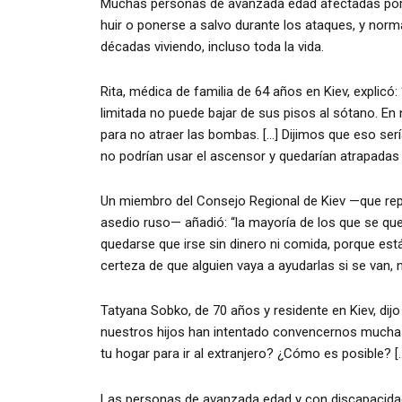
Muchas personas de avanzada edad afectadas por el
huir o ponerse a salvo durante los ataques, y nor
décadas viviendo, incluso toda la vida.
Rita, médica de familia de 64 años en Kiev, explicó:
limitada no puede bajar de sus pisos al sótano. En n
para no atraer las bombas. […] Dijimos que eso se
no podrían usar el ascensor y quedarían atrapadas 
Un miembro del Consejo Regional de Kiev —que rep
asedio ruso— añadió: “la mayoría de los que se qu
quedarse que irse sin dinero ni comida, porque está
certeza de que alguien vaya a ayudarlas si se van, 
Tatyana Sobko, de 70 años y residente en Kiev, dijo
nuestros hijos han intentado convencernos muchas
tu hogar para ir al extranjero? ¿Cómo es posible? [
Las personas de avanzada edad y con discapacidad