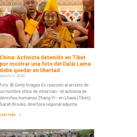
China: Activista detenido en Tíbet
por mostrar una foto del Dalái Lama
debe quedar en libertad
agosto 5, 2026
Foto: © Getty Images En reacción al arresto de
un hombre chino de etnia han –el activista de
derechos humanos Zhang Yi– en Lhasa (Tíbet),
Sarah Brooks, directora regional adjunta
Leer más... »