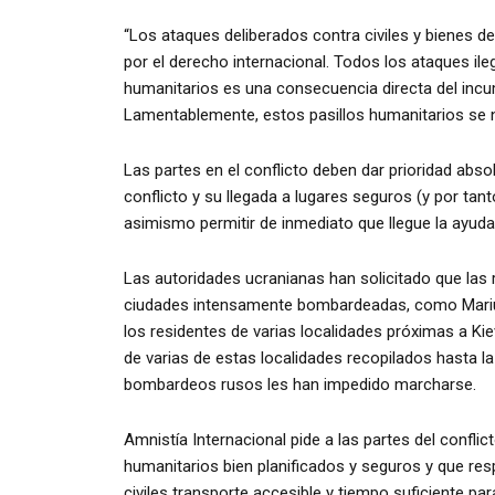
“Los ataques deliberados contra civiles y bienes de
por el derecho internacional. Todos los ataques il
humanitarios es una consecuencia directa del incum
Lamentablemente, estos pasillos humanitarios se 
Las partes en el conflicto deben dar prioridad absol
conflicto y su llegada a lugares seguros (y por tan
asimismo permitir de inmediato que llegue la ayuda
Las autoridades ucranianas han solicitado que las r
ciudades intensamente bombardeadas, como Mariúpol,
los residentes de varias localidades próximas a Ki
de varias de estas localidades recopilados hasta l
bombardeos rusos les han impedido marcharse.
Amnistía Internacional pide a las partes del confli
humanitarios bien planificados y seguros y que res
civiles transporte accesible y tiempo suficiente pa