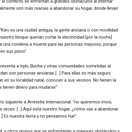
 conflicto se enfrentan a grandes obstáculos al intentar
malmente son más reacias a abandonar su hogar, donde llevan
 “Kiev es una ciudad antigua, la gente anciana o con movilidad
uestro bloque querían cortar la electricidad [por la noche]
ría una condena a muerte para las personas mayores, porque
en sus pisos”.
resenta a Irpín, Bucha y otras comunidades sometidas al
edan son personas ancianas […] Para ellas es más seguro
n en su localidad natal, conocen a sus vecinos. No tienen la
ni tienen dinero para mudarse”.
 lo siguiente a Amnistía Internacional: “no queremos irnos,
 veces. […] Aquí está nuestro hogar, ¿cómo vas a abandonar
…] Es nuestra tierra y no pensamos huir”.
, y otros grupos que se enfrentarían a mayores obstáculos y