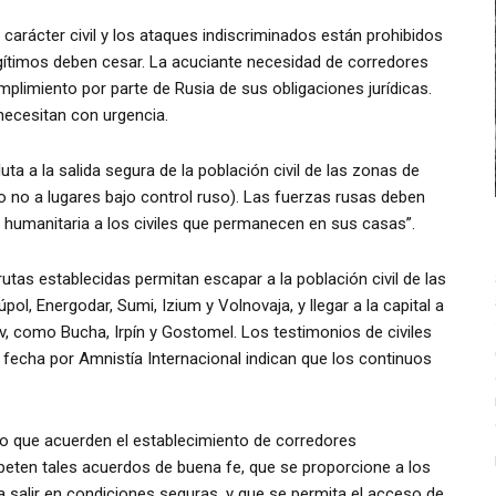
 carácter civil y los ataques indiscriminados están prohibidos
egítimos deben cesar. La acuciante necesidad de corredores
plimiento por parte de Rusia de sus obligaciones jurídicas.
necesitan con urgencia.
uta a la salida segura de la población civil de las zonas de
to no a lugares bajo control ruso). Las fuerzas rusas deben
 humanitaria a los civiles que permanecen en sus casas”.
utas establecidas permitan escapar a la población civil de las
 Energodar, Sumi, Izium y Volnovaja, y llegar a la capital a
ev, como Bucha, Irpín y Gostomel. Los testimonios de civiles
a fecha por Amnistía Internacional indican que los continuos
cto que acuerden el establecimiento de corredores
peten tales acuerdos de buena fe, que se proporcione a los
ra salir en condiciones seguras, y que se permita el acceso de