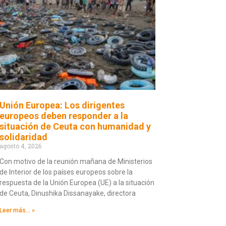
Unión Europea: Los dirigentes
europeos deben responder a la
situación de Ceuta con humanidad y
solidaridad
agosto 4, 2026
Con motivo de la reunión mañana de Ministerios
de Interior de los países europeos sobre la
respuesta de la Unión Europea (UE) a la situación
de Ceuta, Dinushika Dissanayake, directora
Leer más... »