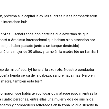
ín, próxima a la capital, Kiev, las fuerzas rusas bombardearon
e intentaban huir.
 civiles —señalizados con carteles que advertían de que
 contó a Amnistía Internacional que habían sido atacados por
tos [de haber pasado junto a un tanque destruido]
ó una mujer de 30 años, y también la madre [de un familiar];
jo de mi cuñado, [y] tiene el brazo roto. Nuestro conductor
pequeña herida cerca de la cabeza, sangre nada más. Pero en
u madre, también está bien”.
formaron que había tenido lugar otro ataque ruso mientras la
 cuatro personas, entre ellas una mujer y dos de sus hijos.
paros y bombardeos reiterados en la zona, lo que suscitó la