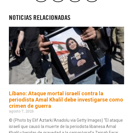
NOTICIAS RELACIONADAS
Líbano: Ataque mortal israelí contra la
periodista Amal Khalil debe investigarse como
crimen de guerra
agosto 7, 2026
© (Photo by Elif Aztark/Anadolu via Getty Images) “El ataque
israelí que causó la muerte de la periodista libanesa Amal
Khalil y heridas de gravedad a la camarógrafa Zeinab Faraj