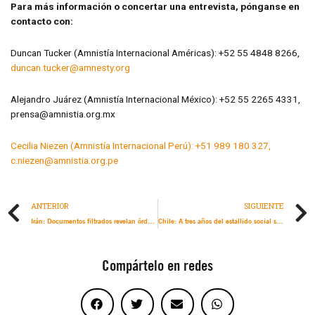
Para más información o concertar una entrevista, pónganse en
contacto con:
Duncan Tucker (Amnistía Internacional Américas): +52 55 4848 8266,
duncan.tucker@amnesty.org
Alejandro Juárez (Amnistía Internacional México): +52 55 2265 4331,
prensa@amnistia.org.mx
Cecilia Niezen (Amnistía Internacional Perú): +51 989 180 327,
c.niezen@amnistia.org.pe
ANTERIOR
SIGUIENTE
Irán: Documentos filtrados revelan órdenes de alto nivel a las fuerzas armadas de ‘enfrentar sin piedad’ a los manifestantes
Chile: A tres años del estallido social se hace urgente el procesamiento de responsables
Compártelo en redes