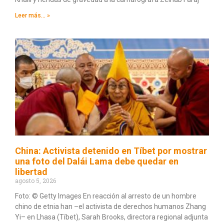
Leer más... »
China: Activista detenido en Tíbet por mostrar
una foto del Dalái Lama debe quedar en
libertad
agosto 5, 2026
Foto: © Getty Images En reacción al arresto de un hombre
chino de etnia han –el activista de derechos humanos Zhang
Yi– en Lhasa (Tíbet), Sarah Brooks, directora regional adjunta