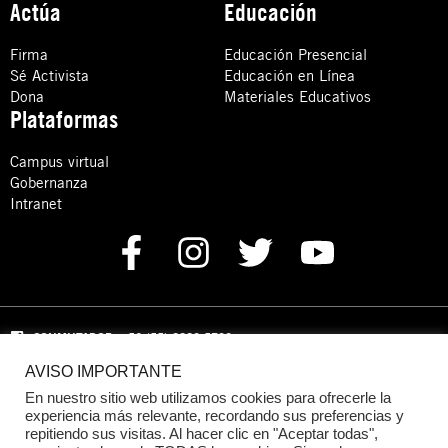
Actúa
Educación
Firma
Educación Presencial
Sé Activista
Educación en Línea
Dona
Materiales Educativos
Plataformas
Campus virtual
Gobernanza
Intranet
CONMUTADOR
: +52 (55) 8880 5730
AVISO IMPORTANTE
Domicilio: Calle Hércules 13,
Colonia Crédito Constructor,
Benito Juárez, C.P. 03940 Ciudad de México, CDMX
En nuestro sitio web utilizamos cookies para ofrecerle la
experiencia más relevante, recordando sus preferencias y
repitiendo sus visitas. Al hacer clic en "Aceptar todas",
DONACIONES:
+52 +52 (55) 8880 5755