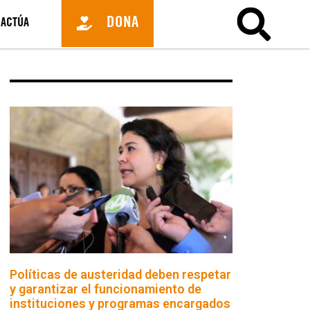
DONA
ACTÚA
Políticas de austeridad deben respetar
y garantizar el funcionamiento de
instituciones y programas encargados