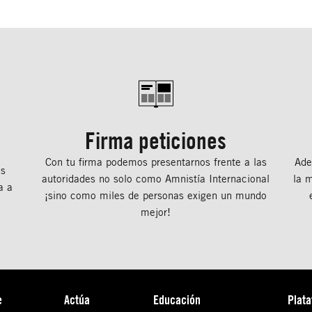
Firma peticiones
Con tu ﬁrma podemos presentarnos frente a las
Ade
os
autoridades no solo como Amnistía Internacional
la 
a a
¡sino como miles de personas exigen un mundo
mejor!
e
Actúa
Educación
Plat