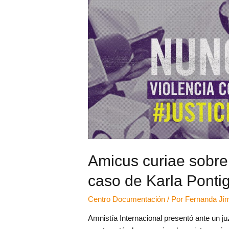
Amicus curiae sobre
caso de Karla Ponti
Centro Documentación
/ Por
Fernanda Jim
Amnistía Internacional presentó ante un j