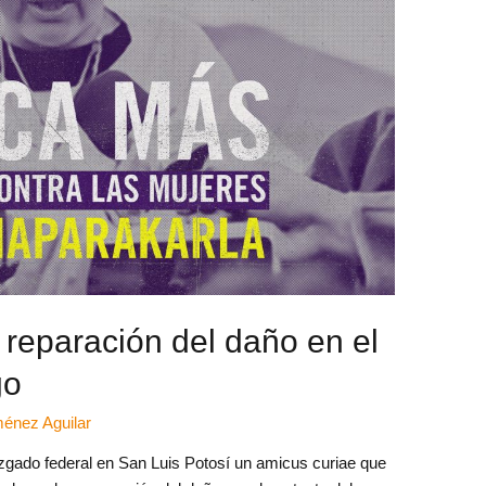
 reparación del daño en el
go
énez Aguilar
uzgado federal en San Luis Potosí un amicus curiae que