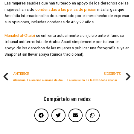
Las mujeres saudíes que han tuiteado en apoyo de los derechos de las
mujeres han sido
condenadas a las penas de prisión
más largas que
Amnistía Internacional ha documentado por el mero hecho de expresar
sus opiniones, incluidas condenas de 45 y 27 años.
Manahel al-Otaibi
se enfrenta actualmente a un juicio ante el famoso
tribunal antiterrorista de Arabia Saudí simplemente por tuitear en
apoyo de los derechos de las mujeres y publicar una fotografía suya en
Snapchat sin llevar abaya (túnica tradicional).
ANTERIOR
SIGUIENTE
Alemania: La sección alemana de Amnistía Internacional otorga Premio de Derechos Humanos a la federación colombiana de pescadores FEDEPESAN
La resolución de la ONU debe allanar el camino para un alto al fuego duradero que alivie el sufrimiento masivo en Gaza
Compártelo en redes