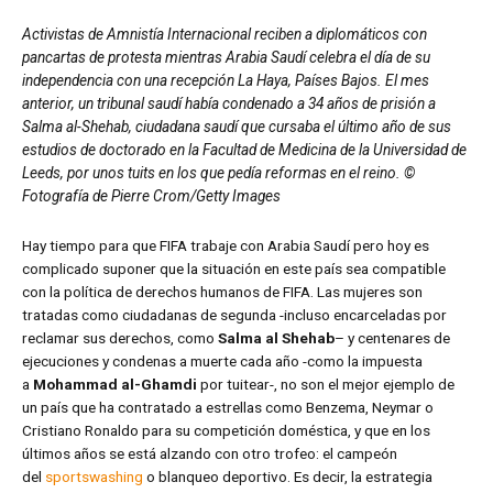
Activistas de Amnistía Internacional reciben a diplomáticos con
pancartas de protesta mientras Arabia Saudí celebra el día de su
independencia con una recepción La Haya, Países Bajos. El mes
anterior, un tribunal saudí había condenado a 34 años de prisión a
Salma al-Shehab, ciudadana saudí que cursaba el último año de sus
estudios de doctorado en la Facultad de Medicina de la Universidad de
Leeds, por unos tuits en los que pedía reformas en el reino. ©
Fotografía de Pierre Crom/Getty Images
Hay tiempo para que FIFA trabaje con Arabia Saudí pero hoy es
complicado suponer que la situación en este país sea compatible
con la política de derechos humanos de FIFA. Las mujeres son
tratadas como ciudadanas de segunda -incluso encarceladas por
reclamar sus derechos, como
Salma al Shehab
– y centenares de
ejecuciones y condenas a muerte cada año -como la impuesta
a
Mohammad al-Ghamdi
por tuitear-, no son el mejor ejemplo de
un país que ha contratado a estrellas como Benzema, Neymar o
Cristiano Ronaldo para su competición doméstica, y que en los
últimos años se está alzando con otro trofeo: el campeón
del
sportswashing
o blanqueo deportivo. Es decir, la estrategia