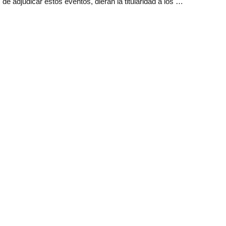
de adjudicar estos eventos, dieran la titularidad a los …