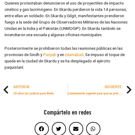
Quienes protestaban denunciaron el uso de proyectiles de impacto
cinético y gas lacrimógeno. En Skardu perdieron la vida 14 personas,
entre ellas un soldado. En Skardu y Gilgit, manifestantes prendieron
fuego a la sede del Grupo de Observadores Militares de las Naciones
Unidas en la India y el Pakistán (UNMOGIP). En Skardu también se
incendiaron una escuela y algunas oficinas municipales.
Posteriormente se prohibieron todas las reuniones públicas en las
provincias de Sindh y
Punyab
y en
Islamabad
. Se impuso el toque de
queda en la ciudad de Skardu y se ha desplegado el ejército
paquistaní.
ANTERIOR
SIGUIENTE
10 años sin justicia para Berta
Llamamiento urgente para que se proteja a la población civil y se respete el derecho internacional en un contexto de creciente conflicto regional tras los ataques de Estados Unidos, Israel e Irán
Compártelo en redes