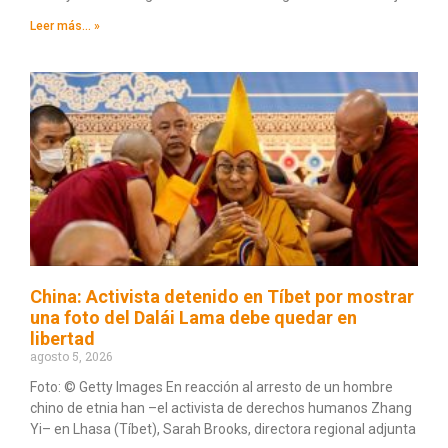
Leer más... »
China: Activista detenido en Tíbet por mostrar
una foto del Dalái Lama debe quedar en
libertad
agosto 5, 2026
Foto: © Getty Images En reacción al arresto de un hombre
chino de etnia han –el activista de derechos humanos Zhang
Yi– en Lhasa (Tíbet), Sarah Brooks, directora regional adjunta