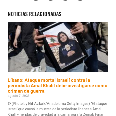
NOTICIAS RELACIONADAS
Líbano: Ataque mortal israelí contra la
periodista Amal Khalil debe investigarse como
crimen de guerra
agosto 7, 2026
© (Photo by Elif Aztark/Anadolu via Getty Images) “El ataque
israelí que causó la muerte de la periodista libanesa Amal
Khalil y heridas de gravedad a la camarógrafa Zeinab Faraj