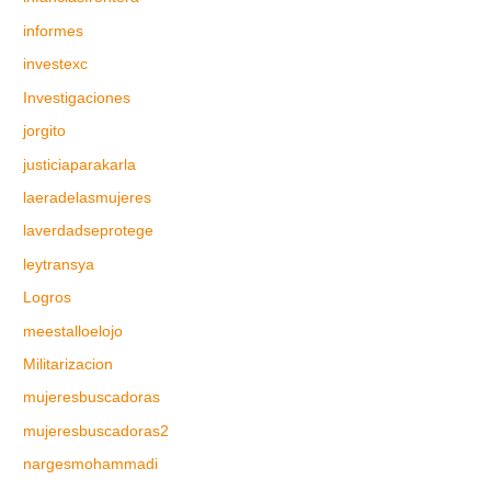
informes
investexc
Investigaciones
jorgito
justiciaparakarla
laeradelasmujeres
laverdadseprotege
leytransya
Logros
meestalloelojo
Militarizacion
mujeresbuscadoras
mujeresbuscadoras2
nargesmohammadi