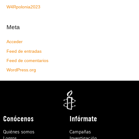
W4Rpolonia2023
Meta
Acceder
Feed de entradas
Feed de comentarios
WordPress.org
Conócenos
Infórmate
Quiénes somos
Campañas
Logros
Investigación