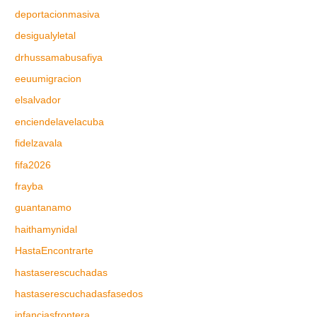
deportacionmasiva
desigualyletal
drhussamabusafiya
eeuumigracion
elsalvador
enciendelavelacuba
fidelzavala
fifa2026
frayba
guantanamo
haithamynidal
HastaEncontrarte
hastaserescuchadas
hastaserescuchadasfasedos
infanciasfrontera