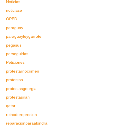
Noticias
noticiase
OPED
paraguay
paraguayleygarrote
pegasus
perseguidas
Peticiones
protestarnocrimen
protestas
protestasgeorgia
protestasiran
qatar
reinoderepresion
reparacionparaalondra