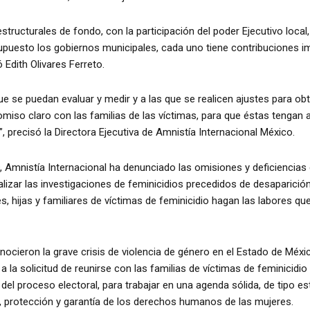
ucturales de fondo, con la participación del poder Ejecutivo local, e
uesto los gobiernos municipales, cada uno tiene contribuciones im
ió Edith Olivares Ferreto.
e se puedan evaluar y medir y a las que se realicen ajustes para obte
so claro con las familias de las víctimas, para que éstas tengan acc
”, precisó la Directora Ejecutiva de Amnistía Internacional México.
, Amnistía Internacional ha denunciado las omisiones y deficiencia
lizar las investigaciones de feminicidios precedidos de desaparición:
s, hijas y familiares de víctimas de feminicidio hagan las labores q
conocieron la grave crisis de violencia de género en el Estado de M
a solicitud de reunirse con las familias de víctimas de feminicidio
el proceso electoral, para trabajar en una agenda sólida, de tipo estr
, protección y garantía de los derechos humanos de las mujeres.