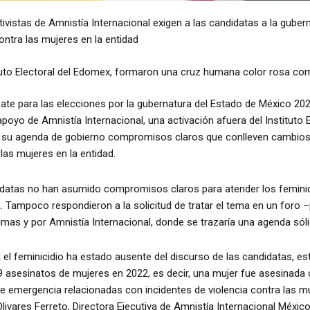
ctivistas de Amnistía Internacional exigen a las candidatas a la gu
contra las mujeres en la entidad
tituto Electoral del Edomex, formaron una cruz humana color rosa c
te para las elecciones por la gubernatura del Estado de México 2023
poyo de Amnistía Internacional, una activación afuera del Instituto E
 su agenda de gobierno compromisos claros que conlleven cambios es
las mujeres en la entidad.
didatas no han asumido compromisos claros para atender los feminicid
ia. Tampoco respondieron a la solicitud de tratar el tema en un foro 
imas y por Amnistía Internacional, donde se trazaría una agenda sól
 el feminicidio ha estado ausente del discurso de las candidatas, e
 asesinatos de mujeres en 2022, es decir, una mujer fue asesinada 
e emergencia relacionadas con incidentes de violencia contra las mu
livares Ferreto, Directora Ejecutiva de Amnistía Internacional México