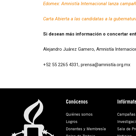
Edomex: Amnistía Internacional lanza campañ
Carta Abierta a las candidatas a la gubernatu
Si desean más información o concertar ent
Alejandro Juárez Gamero, Amnistía Internacio
+52 55 2265 4331, prensa@amnistía.org.mx
Conócenos
Infórmat
Quiénes somos
Campañas
Logros
Investigac
Donantes y Membresía
Sala de Pr
Bolsa de Trabajo
Noticias