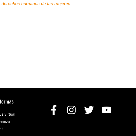
s derechos humanos de las mujeres
aformas
s virtual
nanza
et