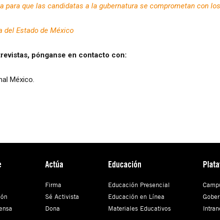
a para que las candidatas a la gubernatura se comprometan con lo
ra del Estado de México
revistas, pónganse en contacto con:
nal México.
e
Actúa
Educación
Plat
Firma
Educación Presencial
Campu
ión
Sé Activista
Educación en Línea
Gober
ensa
Dona
Materiales Educativos
Intran