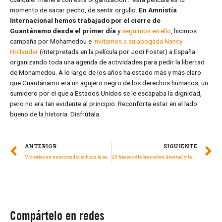
momento de sacar pecho, de sentir orgullo.
En Amnistía
Internacional hemos trabajado por el cierre de
Guantánamo desde el primer día
y
seguimos en ello
, hicimos
campaña por Mohamedou e
invitamos a su abogada Nancy
Hollander
(interpretada en la película por Jodi Foster) a España
organizando toda una agenda de actividades para pedir la libertad
de Mohamedou. A lo largo de los años ha estado más y más claro
que Guantánamo era un agujero negro de los derechos humanos, un
sumidero por el que a Estados Unidos se le escapaba la dignidad,
pero no era tan evidente al principio. Reconforta estar en el lado
bueno de la historia. Disfrútala.
ANTERIOR
SIGUIENTE
Victorias en nuestros derechos a la salud y a la protección social en 2020
20 frases célebres sobre libertad y feminismo
Compártelo en redes