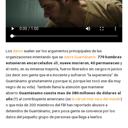
Los
datos
suelen ser los argumentos principipales de las
organizaciones intentando que se
cierre Guantánamo
:
779 hombres
estuvieron encarcelados
allí,
nueve murieron
,
40 permanecen
y
el resto, en su inmensa mayoría, fueron liberados sin cargos ni juicios
(es decir son gente que era inocente y sufrieron “la experiencia” de
Guantánamo gratuitamente y porque sí, porque les tocó ese día muy
negro de su vida). También llama la atención que mantener
abierto
Guantánamo cuesta mas de 380 millones de dólares al
año
(!!) al contribuyente americano (es
la cárcel más cara del mundo
)
o que más de 200 miembros del FBI han reportado abusos a
detenidos de Guantánamo, pero poca gente se convence por los
datos del pequeño grupo de personas que llega a leerlos.