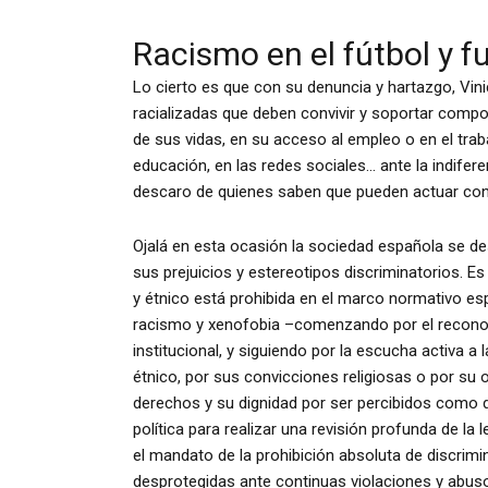
Racismo en el fútbol y fu
Lo cierto es que con su denuncia y hartazgo, Vinic
racializadas que deben convivir y soportar comp
de sus vidas, en su acceso al empleo o en el trabaj
educación, en las redes sociales… ante la indifer
descaro de quienes saben que pueden actuar con
Ojalá en esta ocasión la sociedad española se des
sus prejuicios y estereotipos discriminatorios. Es
y étnico está prohibida en el marco normativo e
racismo y xenofobia –comenzando por el reconoc
institucional, y siguiendo por la escucha activa a
étnico, por sus convicciones religiosas o por su 
derechos y su dignidad por ser percibidos como d
política para realizar una revisión profunda de la
el mandato de la prohibición absoluta de discrim
desprotegidas ante continuas violaciones y abus