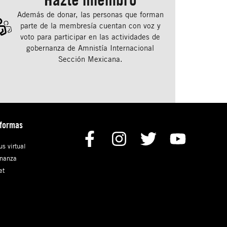
Además de donar, las personas que forman
parte de la membresía cuentan con voz y
voto para participar en las actividades de
gobernanza de Amnistía Internacional
Sección Mexicana.
aformas
s virtual
nanza
et