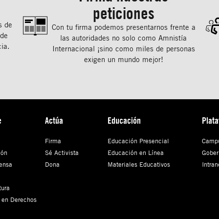
peticiones
s de
Con tu ﬁrma podemos presentarnos frente a
 de
las autoridades no solo como Amnistía
ia.
Internacional ¡sino como miles de personas
exigen un mundo mejor!
e
Actúa
Educación
Plat
Firma
Educación Presencial
Campu
ión
Sé Activista
Educación en Línea
Gober
ensa
Dona
Materiales Educativos
Intran
tura
 en Derechos