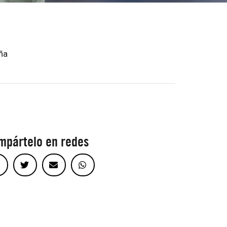
ña
mpártelo en redes