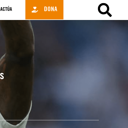
DONA
ACTÚA
s