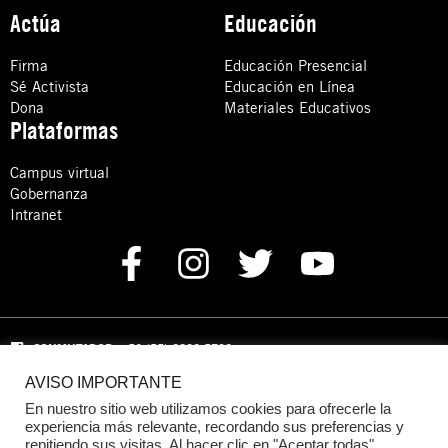
Actúa
Educación
Firma
Educación Presencial
Sé Activista
Educación en Línea
Dona
Materiales Educativos
Plataformas
Campus virtual
Gobernanza
Intranet
CONMUTADOR
: +52 (55) 8880 5730
AVISO IMPORTANTE
Domicilio: Calle Hércules 13,
Colonia Crédito Constructor,
Benito Juárez, C.P. 03940 Ciudad de México, CDMX
En nuestro sitio web utilizamos cookies para ofrecerle la
experiencia más relevante, recordando sus preferencias y
repitiendo sus visitas. Al hacer clic en "Aceptar todas",