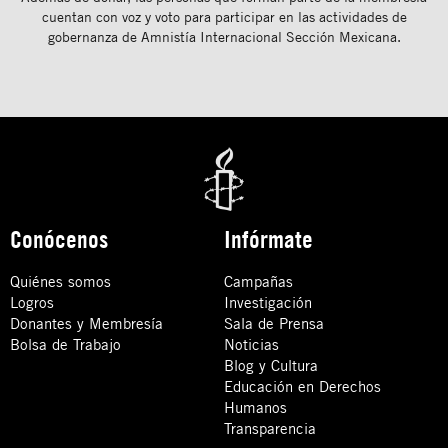
cuentan con voz y voto para participar en las actividades de
gobernanza de Amnistía Internacional Sección Mexicana.
Conócenos
Infórmate
Quiénes somos
Campañas
Logros
Investigación
Donantes y Membresía
Sala de Prensa
Bolsa de Trabajo
Noticias
Blog y Cultura
Educación en Derechos
Humanos
Transparencia