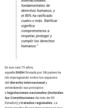
internacionales
fundamentales de
derechos humanos, y
el 80% ha ratificado
cuatro o más. Ratificar
significa
comprometerse a
respetar, proteger y
cumplir los derechos
humanos.”
En sus casi 75 años,
aquella
DUDH
firmada por 58 países ha
ido impregnando todos los espacios
del
derecho internacional
y
extendiendo sus principios
a
legislaciones nacionales (incluidas
las Constituciones
de más de 90
Estados) y
tratados regionales.
La
mejor prueba de ese gran avance es que