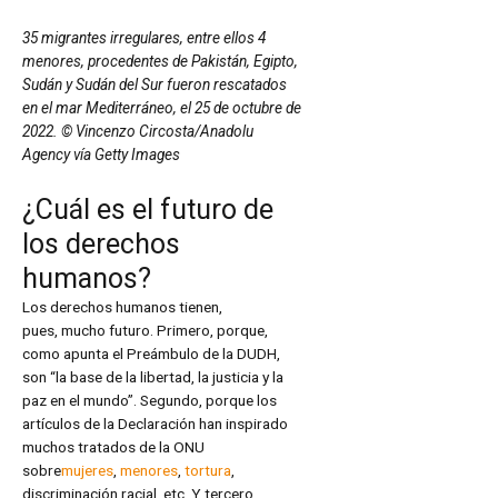
35 migrantes irregulares, entre ellos 4
menores, procedentes de Pakistán, Egipto,
Sudán y Sudán del Sur fueron rescatados
en el mar Mediterráneo, el 25 de octubre de
2022. © Vincenzo Circosta/Anadolu
Agency vía Getty Images
¿Cuál es el futuro de
los derechos
humanos?
Los derechos humanos tienen,
pues, mucho futuro. Primero, porque,
como apunta el Preámbulo de la DUDH,
son “la base de la libertad, la justicia y la
paz en el mundo”. Segundo, porque los
artículos de la Declaración han inspirado
muchos tratados de la ONU
sobre
mujeres
,
menores
,
tortura
,
discriminación racial, etc. Y tercero,