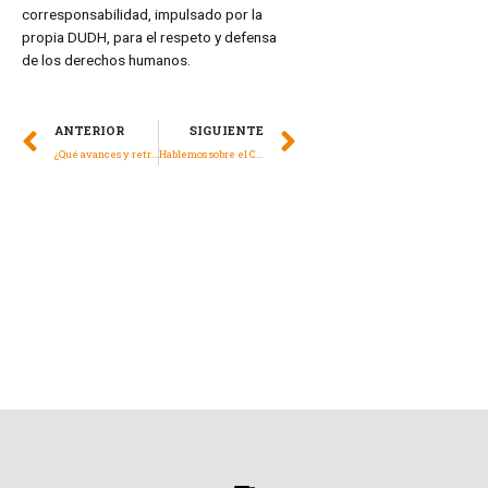
corresponsabilidad, impulsado por la
propia DUDH, para el respeto y defensa
de los derechos humanos.
ANTERIOR
SIGUIENTE
¿Qué avances y retrocesos hay en la lucha contra el cambio climático? Amnistía Internacional responde en su Informe Anual
Hablemos sobre el Caso Vinicius