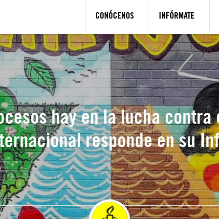
CONÓCENOS
INFÓRMATE
ocesos hay en la lucha contra 
nternacional responde en su In