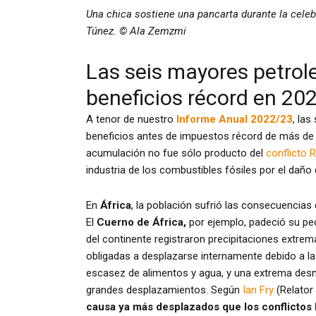
Una chica sostiene una pancarta durante la cele
Túnez. © Ala Zemzmi
Las seis mayores petrol
beneficios récord en 20
A tenor de nuestro
Informe Anual 2022/23
, la
beneficios antes de impuestos récord de más de 2
acumulación no fue sólo producto del
conflicto 
industria de los combustibles fósiles por el daño
En
África
, la población sufrió las consecuencia
El
Cuerno de África,
por ejemplo, padeció su pe
del continente registraron precipitaciones extre
obligadas a desplazarse internamente debido a la
escasez de alimentos y agua, y una extrema desn
grandes desplazamientos. Según
Ian Fry
(Relator
causa ya más desplazados que los conflictos 