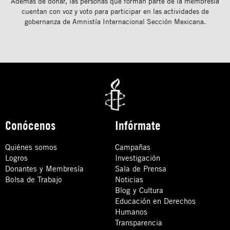
Además de donar, las personas que forman parte de la membresía
cuentan con voz y voto para participar en las actividades de
gobernanza de Amnistía Internacional Sección Mexicana.
Conócenos
Infórmate
Quiénes somos
Campañas
Logros
Investigación
Donantes y Membresía
Sala de Prensa
Bolsa de Trabajo
Noticias
Blog y Cultura
Educación en Derechos
Humanos
Transparencia