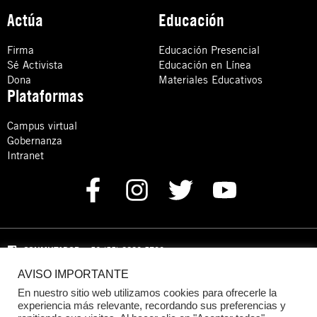
Actúa
Educación
Firma
Educación Presencial
Sé Activista
Educación en Línea
Dona
Materiales Educativos
Plataformas
Campus virtual
Gobernanza
Intranet
CONMUTADOR
: +52 (55) 8880 5730
AVISO IMPORTANTE
Domicilio: Calle Hércules 13,
Colonia Crédito Constructor,
Benito Juárez, C.P. 03940 Ciudad de México, CDMX
En nuestro sitio web utilizamos cookies para ofrecerle la
experiencia más relevante, recordando sus preferencias y