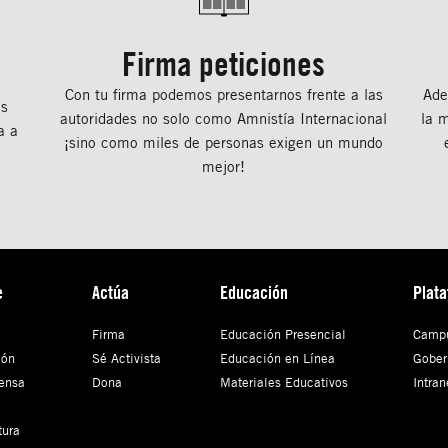
Firma peticiones
Con tu ﬁrma podemos presentarnos frente a las
Ade
os
autoridades no solo como Amnistía Internacional
la 
a a
¡sino como miles de personas exigen un mundo
mejor!
e
Actúa
Educación
Plat
Firma
Educación Presencial
Campu
ión
Sé Activista
Educación en Línea
Gober
ensa
Dona
Materiales Educativos
Intran
tura