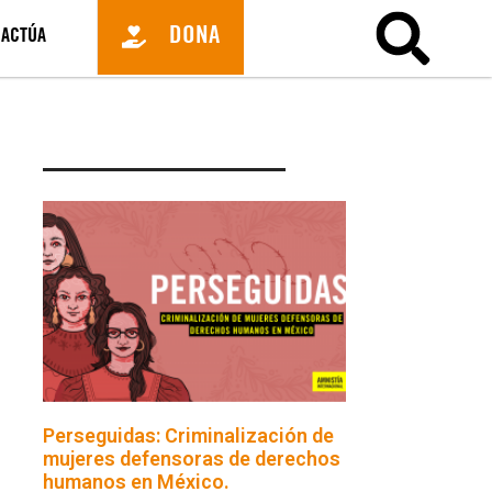
DONA
ACTÚA
Perseguidas: Criminalización de
mujeres defensoras de derechos
humanos en México.