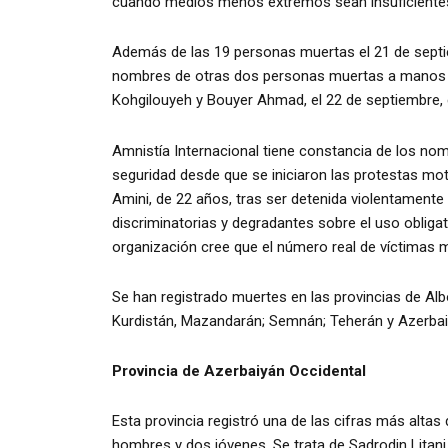
cuando medios menos extremos sean insuficiente
Además de las 19 personas muertas el 21 de septie
nombres de otras dos personas muertas a manos de
Kohgilouyeh y Bouyer Ahmad, el 22 de septiembre, 
Amnistía Internacional tiene constancia de los n
seguridad desde que se iniciaron las protestas mot
Amini, de 22 años, tras ser detenida violentamente po
discriminatorias y degradantes sobre el uso obliga
organización cree que el número real de víctimas 
Se han registrado muertes en las provincias de Al
Kurdistán, Mazandarán; Semnán; Teherán y Azerbai
Provincia de Azerbaiyán Occidental
Esta provincia registró una de las cifras más alta
hombres y dos jóvenes. Se trata de Sadrodin Litani