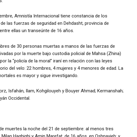
s.
mbre, Amnistía Internacional tiene constancia de los
 las fuerzas de seguridad en Dehdasht, provincia de
entre ellas un transeúnte de 16 años.
ombres de 30 personas muertas a manos de las fuerzas de
ivadas por la muerte bajo custodia policial de Mahsa (Zhina)
r la “policía de la moral” iraní en relación con las leyes
torio del velo: 22 hombres, 4 mujeres y 4 menores de edad. La
mortales es mayor y sigue investigando.
borz, Isfahán, Ilam, Kohgilouyeh y Bouyer Ahmad; Kermanshah;
yán Occidental.
s de muertes la noche del 21 de septiembre: al menos tres
, Milan Haghighi y Amin Marefat, de 16 años, en Oshnavieh; y