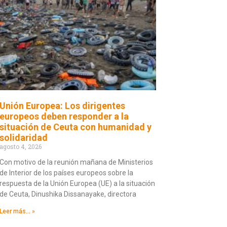
Unión Europea: Los dirigentes
europeos deben responder a la
situación de Ceuta con humanidad y
solidaridad
agosto 4, 2026
Con motivo de la reunión mañana de Ministerios
de Interior de los países europeos sobre la
respuesta de la Unión Europea (UE) a la situación
de Ceuta, Dinushika Dissanayake, directora
Leer más... »