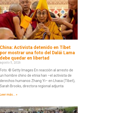
China: Activista detenido en Tíbet
por mostrar una foto del Dalái Lama
debe quedar en libertad
agosto 5, 2026
Foto: © Getty Images En reacción al arresto de
un hombre chino de etnia han –el activista de
derechos humanos Zhang Yi– en Lhasa (Tíbet),
Sarah Brooks, directora regional adjunta
Leer más... »