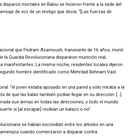
 disparos mortales en Balou se hicieron frente a la sede del
mensaje de voz de un testigo que decía: “[Las fuerzas de
nacional que Pedram Azarnoush, transeúnte de 16 años, murió
 la Guardia Revolucionaria dispararon munición real,
 a manifestantes. La misma noche, residentes locales dijeron
 segundo hombre identificado como Mehrdad Behnam Vasl.
onal: “el joven estaba apoyado en una pared y sólo miraba a la
ta de que las balas también podían llegar en su dirección. […]
erada sus armas en todas las direcciones, y todo el mundo
 suerte si [al escapar] recibían un balazo o no”.
olucionaria se habían escondido entre los árboles en una
a amenaza cuando comenzaron a disparar contra