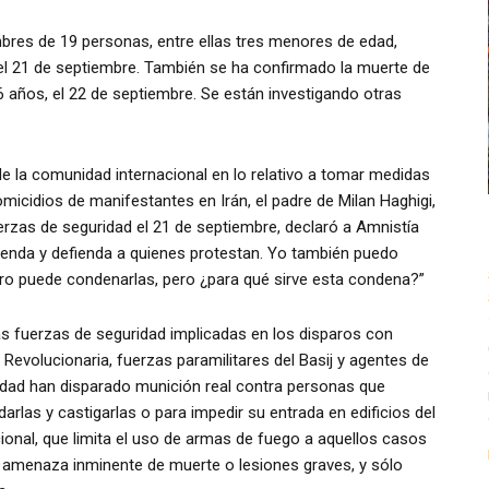
mbres de 19 personas, entre ellas tres menores de edad,
el 21 de septiembre. También se ha confirmado la muerte de
6 años, el 22 de septiembre. Se están investigando otras
 de la comunidad internacional en lo relativo a tomar medidas
micidios de manifestantes en Irán, el padre de Milan Haghigi,
erzas de seguridad el 21 de septiembre, declaró a Amnistía
fienda y defienda a quienes protestan. Yo también puedo
ero puede condenarlas, pero ¿para qué sirve esta condena?”
as fuerzas de seguridad implicadas en los disparos con
Revolucionaria, fuerzas paramilitares del Basij y agentes de
ridad han disparado munición real contra personas que
darlas y castigarlas o para impedir su entrada en edificios del
cional, que limita el uso de armas de fuego a aquellos casos
 amenaza inminente de muerte o lesiones graves, y sólo