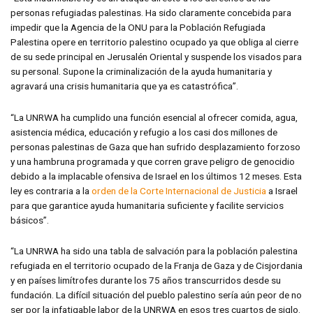
personas refugiadas palestinas. Ha sido claramente concebida para
impedir que la Agencia de la ONU para la Población Refugiada
Palestina opere en territorio palestino ocupado ya que obliga al cierre
de su sede principal en Jerusalén Oriental y suspende los visados para
su personal. Supone la criminalización de la ayuda humanitaria y
agravará una crisis humanitaria que ya es catastrófica”.
“La UNRWA ha cumplido una función esencial al ofrecer comida, agua,
asistencia médica, educación y refugio a los casi dos millones de
personas palestinas de Gaza que han sufrido desplazamiento forzoso
y una hambruna programada y que corren grave peligro de genocidio
debido a la implacable ofensiva de Israel en los últimos 12 meses. Esta
ley es contraria a la
orden de la Corte Internacional de Justicia
a Israel
para que garantice ayuda humanitaria suficiente y facilite servicios
básicos”.
“La UNRWA ha sido una tabla de salvación para la población palestina
refugiada en el territorio ocupado de la Franja de Gaza y de Cisjordania
y en países limítrofes durante los 75 años transcurridos desde su
fundación. La difícil situación del pueblo palestino sería aún peor de no
ser por la infatigable labor de la UNRWA en esos tres cuartos de siglo.