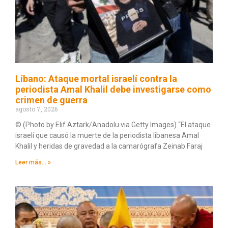
Líbano: Ataque mortal israelí contra la
periodista Amal Khalil debe investigarse como
crimen de guerra
agosto 7, 2026
© (Photo by Elif Aztark/Anadolu via Getty Images) “El ataque
israelí que causó la muerte de la periodista libanesa Amal
Khalil y heridas de gravedad a la camarógrafa Zeinab Faraj
Leer más... »