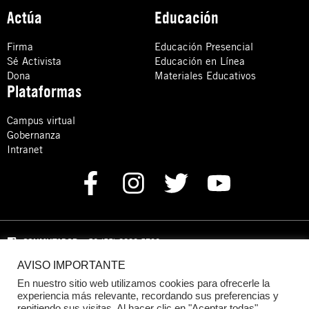
Actúa
Educación
Firma
Educación Presencial
Sé Activista
Educación en Línea
Dona
Materiales Educativos
Plataformas
Campus virtual
Gobernanza
Intranet
CONMUTADOR
: +52 (55) 8880 5730
AVISO IMPORTANTE
Domicilio: Calle Hércules 13,
Colonia Crédito Constructor,
Benito Juárez, C.P. 03940 Ciudad de México, CDMX
En nuestro sitio web utilizamos cookies para ofrecerle la
experiencia más relevante, recordando sus preferencias y
repitiendo sus visitas. Al hacer clic en "Aceptar todas",