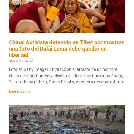
China: Activista detenido en Tíbet por mostrar
una foto del Dalái Lama debe quedar en
libertad
agosto 5, 2026
Foto: © Getty Images En reacción al arresto de un hombre
chino de etnia han –el activista de derechos humanos Zhang
Yi– en Lhasa (Tíbet), Sarah Brooks, directora regional adjunta
Leer más... »