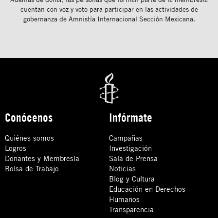
cuentan con voz y voto para participar en las actividades de
gobernanza de Amnistía Internacional Sección Mexicana.
Conócenos
Infórmate
Quiénes somos
Campañas
Logros
Investigación
Donantes y Membresía
Sala de Prensa
Bolsa de Trabajo
Noticias
Blog y Cultura
Educación en Derechos
Humanos
Transparencia