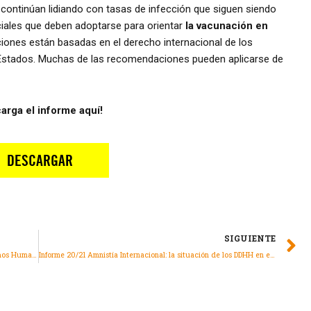
ontinúan lidiando con tasas de infección que siguen siendo
ciales que deben adoptarse para orientar
la vacunación en
iones están basadas en el derecho internacional de los
 Estados. Muchas de las recomendaciones pueden aplicarse de
arga el informe aquí!
SIGUIENTE
Tiempo de verdad y de justicia: Vulneraciones de Derechos Humanos en los casos de “Bebés robados”
Informe 20/21 Amnistía Internacional: la situación de los DDHH en el mundo