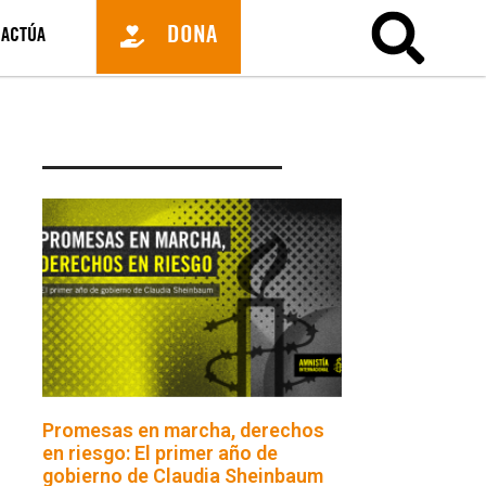
DONA
ACTÚA
Promesas en marcha, derechos
en riesgo: El primer año de
gobierno de Claudia Sheinbaum